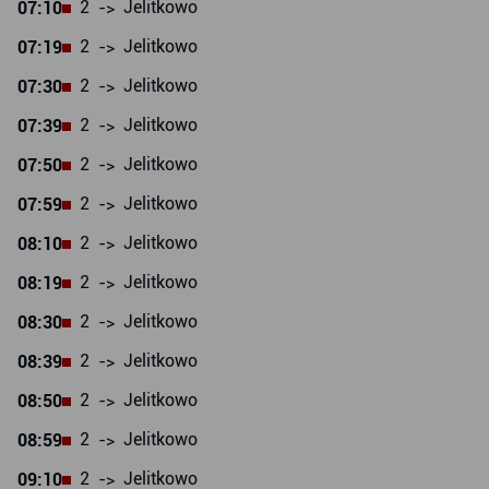
2
Jelitkowo
07:10
->
2
Jelitkowo
07:19
->
2
Jelitkowo
07:30
->
2
Jelitkowo
07:39
->
2
Jelitkowo
07:50
->
2
Jelitkowo
07:59
->
2
Jelitkowo
08:10
->
2
Jelitkowo
08:19
->
2
Jelitkowo
08:30
->
2
Jelitkowo
08:39
->
2
Jelitkowo
08:50
->
2
Jelitkowo
08:59
->
2
Jelitkowo
09:10
->