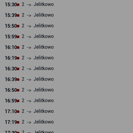
2
Jelitkowo
15:30
->
2
Jelitkowo
15:39
->
2
Jelitkowo
15:50
->
2
Jelitkowo
15:59
->
2
Jelitkowo
16:10
->
2
Jelitkowo
16:19
->
2
Jelitkowo
16:30
->
2
Jelitkowo
16:39
->
2
Jelitkowo
16:50
->
2
Jelitkowo
16:59
->
2
Jelitkowo
17:10
->
2
Jelitkowo
17:19
->
2
Jelitkowo
17:30
->