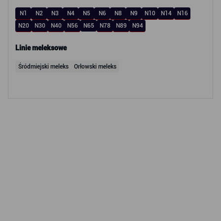
N1
N2
N3
N4
N5
N6
N8
N9
N10
N14
N16
N20
N30
N40
N56
N65
N78
N89
N94
Linie meleksowe
Śródmiejski meleks
Orłowski meleks