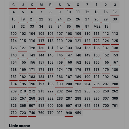
G
J
K
M
R
S
W
X
Z
1
2
3
4
5
6
7
8
9
10
11
12
13
16
17
18
19
21
22
23
24
25
26
27
28
29
30
31
32
33
34
83
84
85
86
87
M32
T8
100
102
104
105
106
107
108
109
110
111
112
113
114
115
116
117
118
119
120
121
122
123
124
125
126
127
128
130
131
132
133
134
135
136
137
138
140
141
143
144
145
146
147
148
149
150
152
153
154
155
156
157
158
159
160
162
163
165
166
167
168
169
171
171
173
174
175
176
177
178
179
180
181
182
183
184
185
186
187
189
190
191
192
193
194
195
196
197
198
199
200
203
204
205
207
208
209
210
212
213
227
232
244
252
255
256
258
262
265
267
268
269
282
283
287
288
289
295
307
309
326
365
507
512
600
606
607
612
622
658
700
701
710
723
740
760
770
911
940
959
Linie nocne