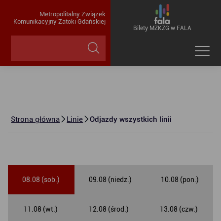
Metropolitalny Związek
Komunikacyjny Zatoki Gdańskiej
Bilety MZKZG w FALA
Strona główna
Linie
Odjazdy wszystkich linii
08.08 (sob.)
09.08 (niedz.)
10.08 (pon.)
11.08 (wt.)
12.08 (środ.)
13.08 (czw.)