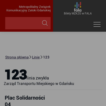
Metropolitalny Związek
Komunikacyjny Zatoki Gdańskiej
Bilety MZKZG w FALA
Strona główna
Linie
123
123
linia zwykła
Zarząd Transportu Miejskiego w Gdańsku
Plac Solidarności
04