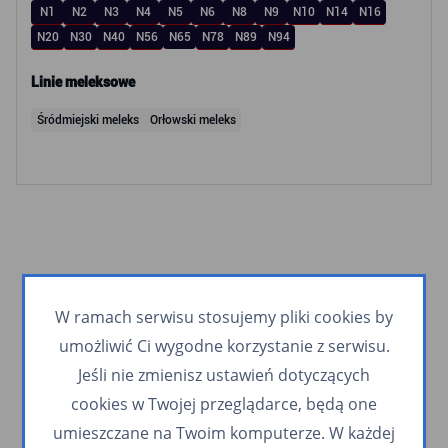
N1
N2
N3
N4
N5
N6
N8
N9
N10
N14
N16
N20
N30
N40
N56
N65
N78
N89
N94
Linie meleksowe
Śródmiejski meleks
Orłowski meleks
W ramach serwisu stosujemy pliki cookies by
umożliwić Ci wygodne korzystanie z serwisu.
Jeśli nie zmienisz ustawień dotyczących
cookies w Twojej przeglądarce, będą one
umieszczane na Twoim komputerze. W każdej