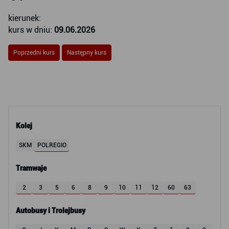
kierunek:
kurs w dniu:
09.06.2026
Poprzedni kurs
Następny kurs
Kolej
SKM
POLREGIO
Tramwaje
2
3
5
6
8
9
10
11
12
60
63
Autobusy i Trolejbusy