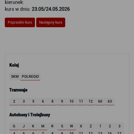
kierunek:
kurs w dniu:
23.05/24.05.2026
Poprzedni kurs
Następny kurs
Kolej
SKM
POLREGIO
Tramwaje
2
3
5
6
8
9
10
11
12
60
63
Autobusy i Trolejbusy
G
J
K
M
R
S
W
X
Z
1
2
3
4
5
6
7
8
9
10
11
12
13
16
17