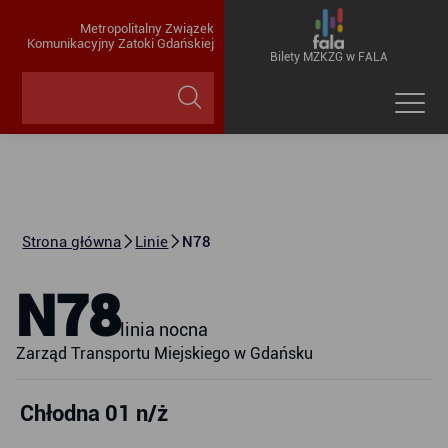
Metropolitalny Związek
Komunikacyjny Zatoki Gdańskiej
Bilety MZKZG w FALA
Strona główna
Linie
N78
N78
linia nocna
Zarząd Transportu Miejskiego w Gdańsku
Chłodna 01 n/ż