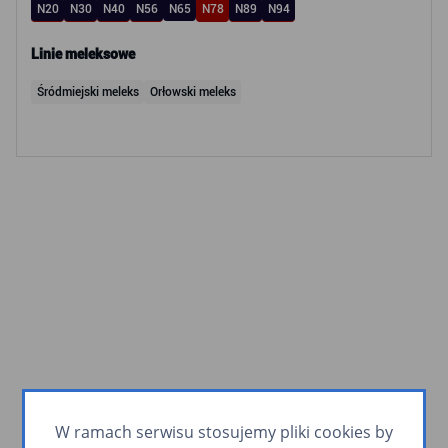
N20
N30
N40
N56
N65
N78
N89
N94
Linie meleksowe
Śródmiejski meleks
Orłowski meleks
W ramach serwisu stosujemy pliki cookies by