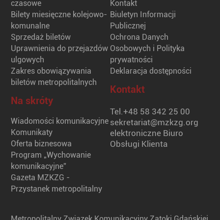
czasowe
Kontakt
Bilety miesięczne kolejowo-
Biuletyn Informacji
komunalne
Publicznej
Sprzedaż biletów
Ochrona Danych
Uprawnienia do przejazdów
Osobowych i Polityka
ulgowych
prywatności
Zakres obowiązywania
Deklaracja dostępności
biletów metropolitalnych
Kontakt
Na skróty
Tel.
+48 58 342 25 00
Wiadomości komunikacyjne
sekretariat@mzkzg.org
Komunikaty
elektroniczne Biuro
Oferta biznesowa
Obsługi Klienta
Program „Wychowanie
komunikacyjne”
Gazeta MZKZG -
Przystanek metropolitalny
Metropolitalny Związek Komunikacyjny Zatoki Gdańskiej