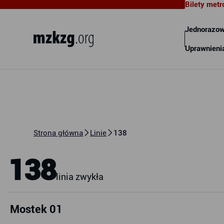
Bilety metr
Metropolitalny Związek
Komunikacyjny Zatoki Gdańskiej
Jednorazow
Uprawnieni
Strona główna
Linie
138
138
linia zwykła
Mostek 01