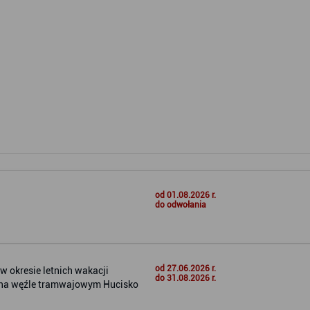
od 01.08.2026 r.
do odwołania
od 27.06.2026 r.
 okresie letnich wakacji
do 31.08.2026 r.
i na węźle tramwajowym Hucisko