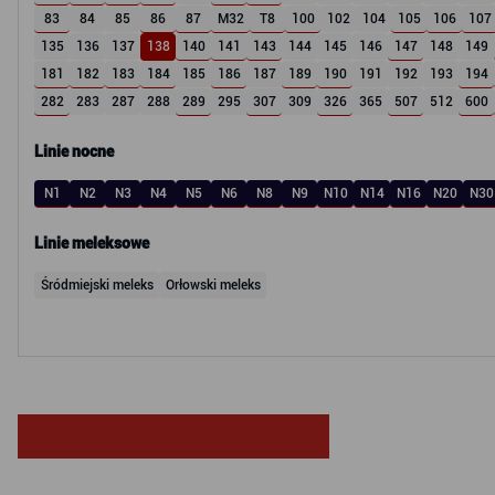
83
84
85
86
87
M32
T8
100
102
104
105
106
107
135
136
137
138
140
141
143
144
145
146
147
148
149
181
182
183
184
185
186
187
189
190
191
192
193
194
282
283
287
288
289
295
307
309
326
365
507
512
600
Linie nocne
N1
N2
N3
N4
N5
N6
N8
N9
N10
N14
N16
N20
N30
Linie meleksowe
Śródmiejski meleks
Orłowski meleks