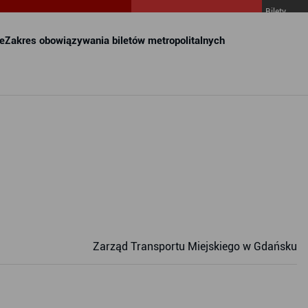
Bilety
MZKZG w
FALA
e
Zakres obowiązywania biletów metropolitalnych
Zarząd Transportu Miejskiego w Gdańsku