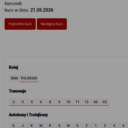
kierunek:
kurs w dniu:
21.05.2026
Poprzedni kurs
Następny kurs
Kolej
SKM
POLREGIO
Tramwaje
2
3
5
6
8
9
10
11
12
60
63
Autobusy i Trolejbusy
G
J
K
M
R
S
W
X
Z
1
2
3
4