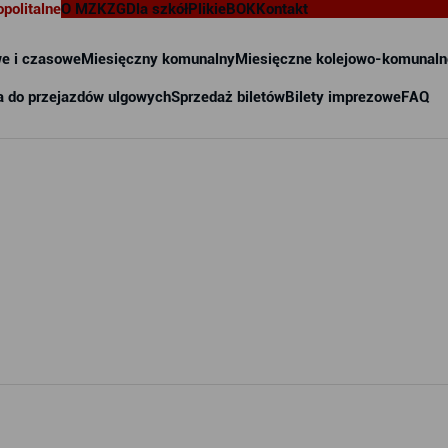
opolitalne
O MZKZG
Dla szkół
Pliki
eBOK
Kontakt
e i czasowe
Miesięczny komunalny
Miesięczne kolejowo-komunaln
a do przejazdów ulgowych
Sprzedaż biletów
Bilety imprezowe
FAQ