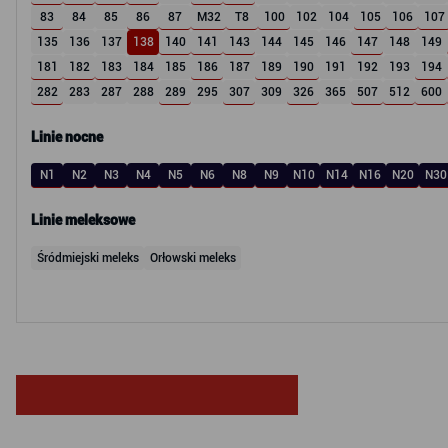
83
84
85
86
87
M32
T8
100
102
104
105
106
107
135
136
137
138
140
141
143
144
145
146
147
148
149
181
182
183
184
185
186
187
189
190
191
192
193
194
282
283
287
288
289
295
307
309
326
365
507
512
600
Linie nocne
N1
N2
N3
N4
N5
N6
N8
N9
N10
N14
N16
N20
N30
Linie meleksowe
Śródmiejski meleks
Orłowski meleks