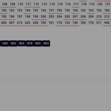
108
109
110
111
112
113
114
115
116
117
118
119
120
121
150
152
153
154
155
156
157
158
159
160
162
163
165
166
195
196
197
198
199
200
203
204
205
207
208
209
210
212
606
607
612
622
658
700
701
710
723
740
760
770
911
940
N40
N56
N65
N78
N89
N94