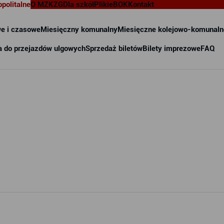
opolitalne
O MZKZG
Dla szkół
Pliki
eBOK
Kontakt
e i czasowe
Miesięczny komunalny
Miesięczne kolejowo-komunaln
a do przejazdów ulgowych
Sprzedaż biletów
Bilety imprezowe
FAQ