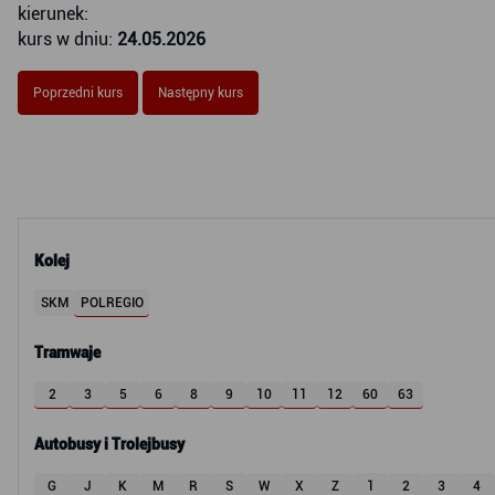
kierunek:
kurs w dniu:
24.05.2026
Poprzedni kurs
Następny kurs
Kolej
SKM
POLREGIO
Tramwaje
2
3
5
6
8
9
10
11
12
60
63
Autobusy i Trolejbusy
G
J
K
M
R
S
W
X
Z
1
2
3
4