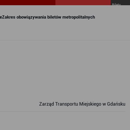
Bilety
MZKZG w
FALA
e
Zakres obowiązywania biletów metropolitalnych
Zarząd Transportu Miejskiego w Gdańsku