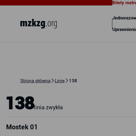
Bilety metr
Metropolitalny Związek
Komunikacyjny Zatoki Gdańskiej
Jednorazow
Uprawnieni
Strona główna
Linie
138
138
linia zwykła
Mostek 01