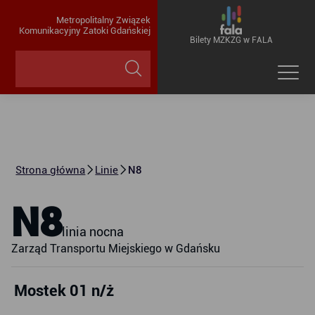
Metropolitalny Związek
Komunikacyjny Zatoki Gdańskiej
Bilety MZKZG w FALA
Strona główna
Linie
N8
N8
linia nocna
Zarząd Transportu Miejskiego w Gdańsku
Mostek 01 n/ż