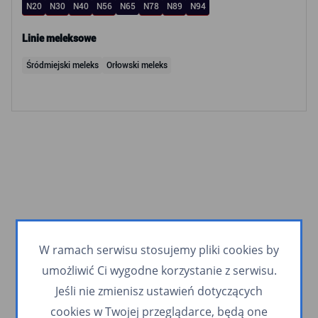
N20
N30
N40
N56
N65
N78
N89
N94
Linie meleksowe
Śródmiejski meleks
Orłowski meleks
W ramach serwisu stosujemy pliki cookies by
umożliwić Ci wygodne korzystanie z serwisu.
Jeśli nie zmienisz ustawień dotyczących
cookies w Twojej przeglądarce, będą one