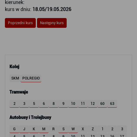
kierunek:
kurs w dniu:
18.05/19.05.2026
Poprzedni kurs
Następny kurs
Kolej
SKM
POLREGIO
Tramwaje
2
3
5
6
8
9
10
11
12
60
63
Autobusy i Trolejbusy
G
J
K
M
R
S
W
X
Z
1
2
3
4
5
6
7
8
9
10
11
12
13
16
17