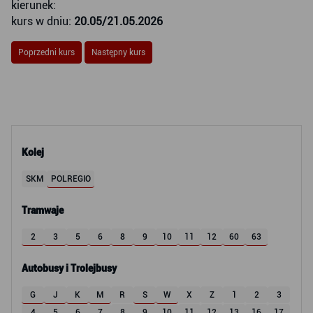
kierunek:
kurs w dniu:
20.05/21.05.2026
Poprzedni kurs
Następny kurs
Kolej
SKM
POLREGIO
Tramwaje
2
3
5
6
8
9
10
11
12
60
63
Autobusy i Trolejbusy
G
J
K
M
R
S
W
X
Z
1
2
3
4
5
6
7
8
9
10
11
12
13
16
17