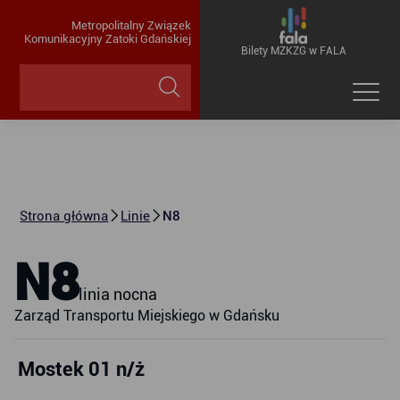
Metropolitalny Związek
Komunikacyjny Zatoki Gdańskiej
Bilety MZKZG w FALA
Strona główna
Linie
N8
N8
linia nocna
Zarząd Transportu Miejskiego w Gdańsku
Mostek 01 n/ż