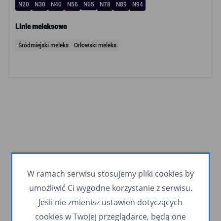
N20
N30
N40
N56
N65
N78
N89
N94
Linie meleksowe
Śródmiejski meleks
Orłowski meleks
W ramach serwisu stosujemy pliki cookies by
umożliwić Ci wygodne korzystanie z serwisu.
Jeśli nie zmienisz ustawień dotyczących
cookies w Twojej przeglądarce, będą one