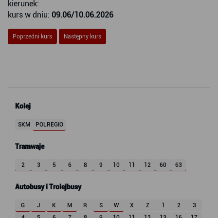
kierunek:
kurs w dniu:
09.06/10.06.2026
Poprzedni kurs
Następny kurs
Kolej
SKM
POLREGIO
Tramwaje
2
3
5
6
8
9
10
11
12
60
63
Autobusy i Trolejbusy
G
J
K
M
R
S
W
X
Z
1
2
3
4
5
6
7
8
9
10
11
12
13
16
17