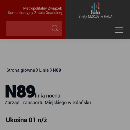
Metropolitalny Związek
Komunikacyjny Zatoki Gdańskiej
Bilety MZKZG w FALA
Strona główna
Linie
N89
N89
linia nocna
Zarząd Transportu Miejskiego w Gdańsku
Ukośna 01 n/ż