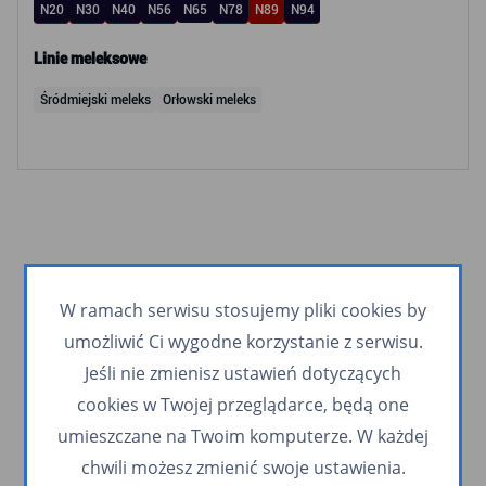
N20
N30
N40
N56
N65
N78
N89
N94
Linie meleksowe
Śródmiejski meleks
Orłowski meleks
W ramach serwisu stosujemy pliki cookies by
umożliwić Ci wygodne korzystanie z serwisu.
Jeśli nie zmienisz ustawień dotyczących
cookies w Twojej przeglądarce, będą one
umieszczane na Twoim komputerze. W każdej
chwili możesz zmienić swoje ustawienia.