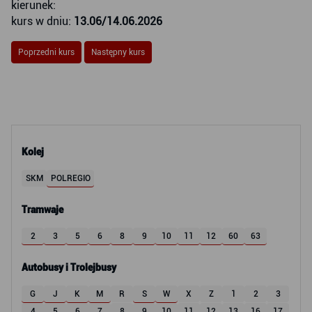
kierunek:
kurs w dniu:
13.06/14.06.2026
Poprzedni kurs
Następny kurs
Kolej
SKM
POLREGIO
Tramwaje
2
3
5
6
8
9
10
11
12
60
63
Autobusy i Trolejbusy
G
J
K
M
R
S
W
X
Z
1
2
3
4
5
6
7
8
9
10
11
12
13
16
17