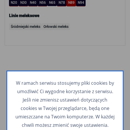
N20
N30
N40
N56
N65
N78
N89
N94
Linie meleksowe
Śródmiejski meleks
Orłowski meleks
W ramach serwisu stosujemy pliki cookies by
umożliwić Ci wygodne korzystanie z serwisu.
Jeśli nie zmienisz ustawień dotyczących
cookies w Twojej przeglądarce, będą one
umieszczane na Twoim komputerze. W każdej
chwili możesz zmienić swoje ustawienia.