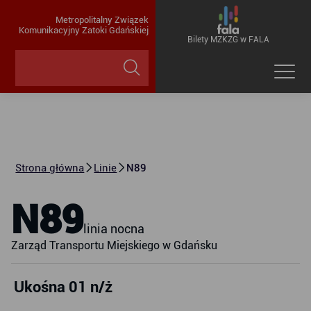
Metropolitalny Związek
Komunikacyjny Zatoki Gdańskiej
Bilety MZKZG w FALA
Strona główna
Linie
N89
N89
linia nocna
Zarząd Transportu Miejskiego w Gdańsku
Ukośna 01 n/ż