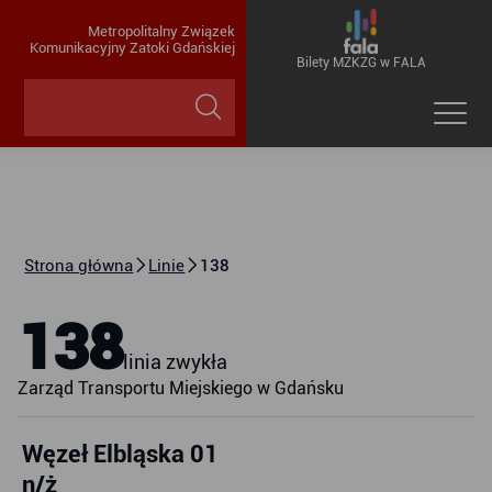
Metropolitalny Związek
Komunikacyjny Zatoki Gdańskiej
Bilety MZKZG w FALA
Strona główna
Linie
138
138
linia zwykła
Zarząd Transportu Miejskiego w Gdańsku
Węzeł Elbląska 01
n/ż