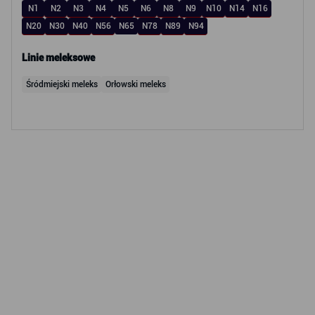
N1
N2
N3
N4
N5
N6
N8
N9
N10
N14
N16
N20
N30
N40
N56
N65
N78
N89
N94
Linie meleksowe
Śródmiejski meleks
Orłowski meleks