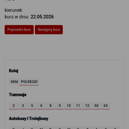
kierunek:
kurs w dniu:
22.05.2026
Poprzedni kurs
Następny kurs
Kolej
SKM
POLREGIO
Tramwaje
2
3
5
6
8
9
10
11
12
60
63
Autobusy i Trolejbusy