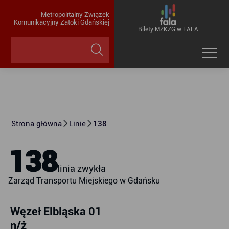
Metropolitalny Związek
Komunikacyjny Zatoki Gdańskiej
Bilety MZKZG w FALA
Strona główna
Linie
138
138
linia zwykła
Zarząd Transportu Miejskiego w Gdańsku
Węzeł Elbląska 01
n/ż