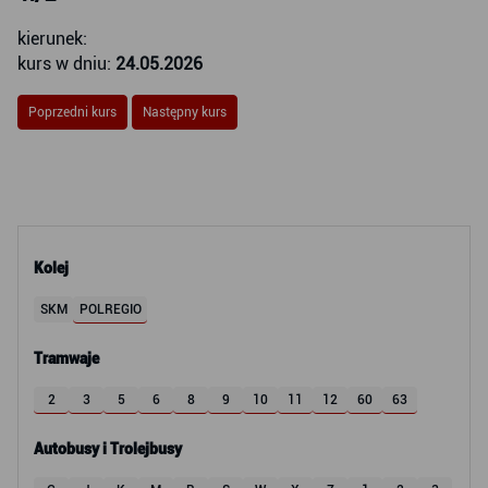
kierunek:
kurs w dniu:
24.05.2026
Poprzedni kurs
Następny kurs
Kolej
SKM
POLREGIO
Tramwaje
2
3
5
6
8
9
10
11
12
60
63
Autobusy i Trolejbusy