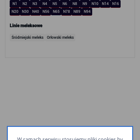
N1
N2
N3
N4
N5
N6
N8
N9
N10
N14
N16
N20
N30
N40
N56
N65
N78
N89
N94
Linie meleksowe
Śródmiejski meleks
Orłowski meleks
W ramach serwisu stosujemy pliki cookies by