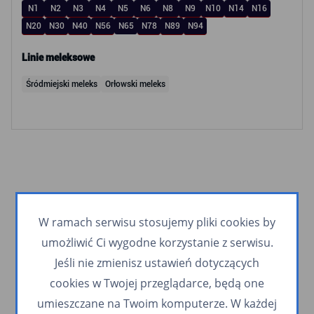
N1
N2
N3
N4
N5
N6
N8
N9
N10
N14
N16
N20
N30
N40
N56
N65
N78
N89
N94
Linie meleksowe
Śródmiejski meleks
Orłowski meleks
W ramach serwisu stosujemy pliki cookies by
umożliwić Ci wygodne korzystanie z serwisu.
Jeśli nie zmienisz ustawień dotyczących
cookies w Twojej przeglądarce, będą one
umieszczane na Twoim komputerze. W każdej