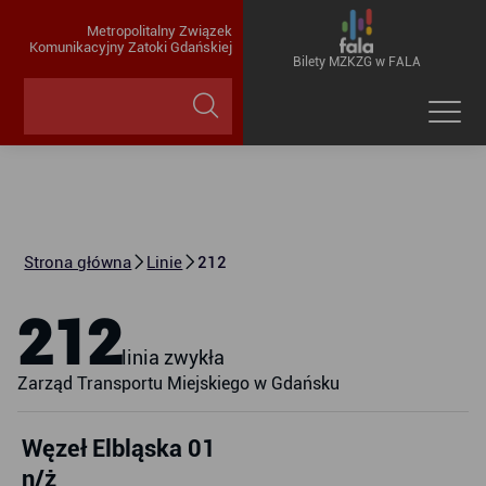
Metropolitalny Związek
Komunikacyjny Zatoki Gdańskiej
Bilety MZKZG w FALA
Strona główna
Linie
212
212
linia zwykła
Zarząd Transportu Miejskiego w Gdańsku
Węzeł Elbląska 01
n/ż