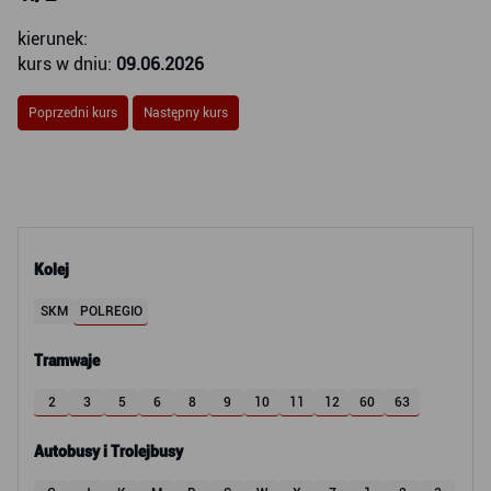
kierunek:
kurs w dniu:
09.06.2026
Poprzedni kurs
Następny kurs
Kolej
SKM
POLREGIO
Tramwaje
2
3
5
6
8
9
10
11
12
60
63
Autobusy i Trolejbusy