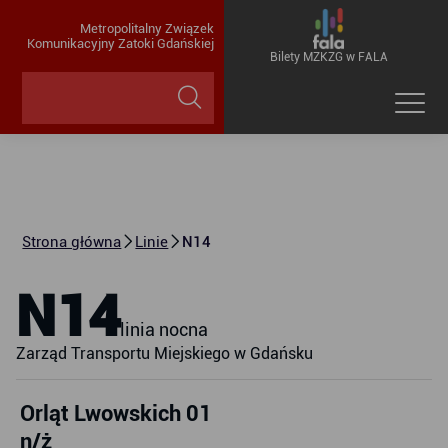
Metropolitalny Związek
Komunikacyjny Zatoki Gdańskiej
Bilety MZKZG w FALA
Strona główna
Linie
N14
N14
linia nocna
Zarząd Transportu Miejskiego w Gdańsku
Orląt Lwowskich 01
n/ż