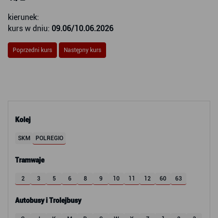
kierunek:
kurs w dniu:
09.06/10.06.2026
Poprzedni kurs
Następny kurs
Kolej
SKM
POLREGIO
Tramwaje
2
3
5
6
8
9
10
11
12
60
63
Autobusy i Trolejbusy