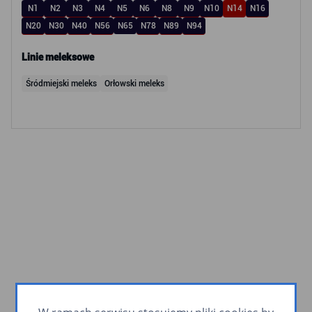
N1
N2
N3
N4
N5
N6
N8
N9
N10
N14
N16
N20
N30
N40
N56
N65
N78
N89
N94
Linie meleksowe
Śródmiejski meleks
Orłowski meleks