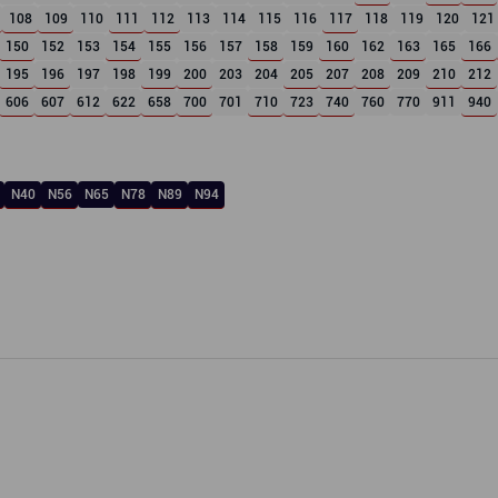
108
109
110
111
112
113
114
115
116
117
118
119
120
121
150
152
153
154
155
156
157
158
159
160
162
163
165
166
195
196
197
198
199
200
203
204
205
207
208
209
210
212
606
607
612
622
658
700
701
710
723
740
760
770
911
940
N40
N56
N65
N78
N89
N94