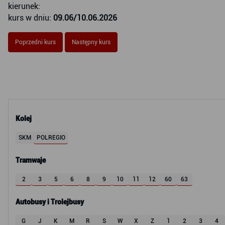
kierunek:
kurs w dniu:
09.06/10.06.2026
Poprzedni kurs
Następny kurs
Kolej
SKM
POLREGIO
Tramwaje
2
3
5
6
8
9
10
11
12
60
63
Autobusy i Trolejbusy
G
J
K
M
R
S
W
X
Z
1
2
3
4