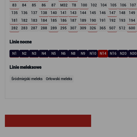
83
84
85
86
87
M32
T8
100
102
104
105
106
107
135
136
137
138
140
141
143
144
145
146
147
148
149
181
182
183
184
185
186
187
189
190
191
192
193
194
282
283
287
288
289
295
307
309
326
365
507
512
600
Linie nocne
N1
N2
N3
N4
N5
N6
N8
N9
N10
N14
N16
N20
N30
Linie meleksowe
Śródmiejski meleks
Orłowski meleks