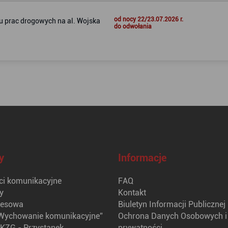
od nocy 22/23.07.2026 r.
 prac drogowych na al. Wojska
do odwołania
y
Informacje
i komunikacyjne
FAQ
y
Kontakt
nesowa
Biuletyn Informacji Publicznej
Wychowanie komunikacyjne”
Ochrona Danych Osobowych i 
KZG - Przystanek
prywatności