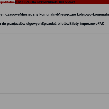
opolitalne
O MZKZG
Dla szkół
Pliki
eBOK
Kontakt
e i czasowe
Miesięczny komunalny
Miesięczne kolejowo-komunaln
a do przejazdów ulgowych
Sprzedaż biletów
Bilety imprezowe
FAQ