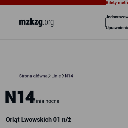
Bilety metr
Metropolitalny Związek
Komunikacyjny Zatoki Gdańskiej
Jednorazow
Uprawnieni
Strona główna
Linie
N14
N14
linia nocna
Orląt Lwowskich 01 n/ż