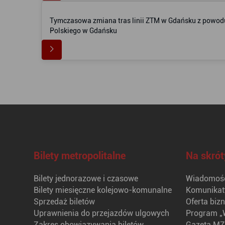
Tymczasowa zmiana tras linii ZTM w Gdańsku z powodu
Polskiego w Gdańsku
Bilety metropolitalne
Na skrót
Bilety jednorazowe i czasowe
Wiadomośc
Bilety miesięczne kolejowo-komunalne
Komunikat
Sprzedaż biletów
Oferta biz
Uprawnienia do przejazdów ulgowych
Program „
Zakres obowiązywania biletów
Gazeta MZ