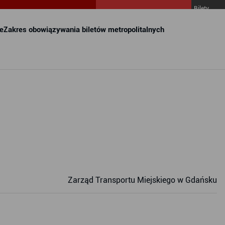
Bilety
MZKZG w
FALA
e
Zakres obowiązywania biletów metropolitalnych
Zarząd Transportu Miejskiego w Gdańsku