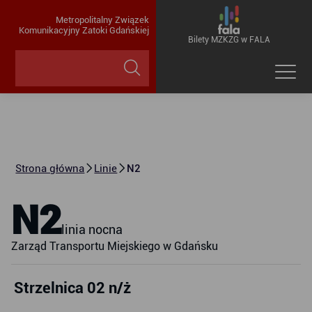
Metropolitalny Związek
Komunikacyjny Zatoki Gdańskiej
Bilety MZKZG w FALA
Strona główna
Linie
N2
N2
linia nocna
Zarząd Transportu Miejskiego w Gdańsku
Strzelnica 02 n/ż