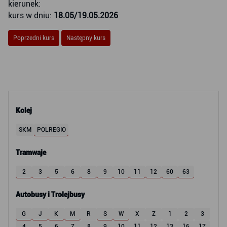
kierunek:
kurs w dniu:
18.05/19.05.2026
Poprzedni kurs
Następny kurs
Kolej
SKM
POLREGIO
Tramwaje
2
3
5
6
8
9
10
11
12
60
63
Autobusy i Trolejbusy
G
J
K
M
R
S
W
X
Z
1
2
3
4
5
6
7
8
9
10
11
12
13
16
17