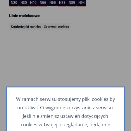
N20
N30
N40
N56
N65
N78
N89
N94
Linie meleksowe
Śródmiejski meleks
Orłowski meleks
W ramach serwisu stosujemy pliki cookies by
umożliwić Ci wygodne korzystanie z serwisu.
Jeśli nie zmienisz ustawień dotyczących
cookies w Twojej przeglądarce, będą one