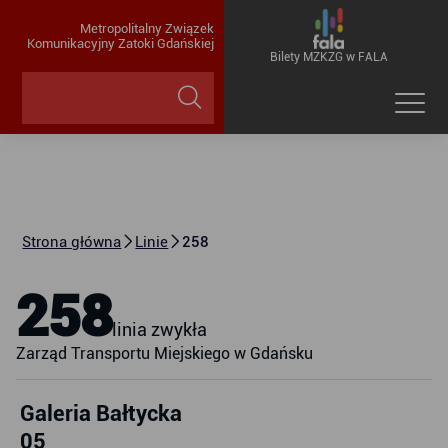
Metropolitalny Związek
Komunikacyjny Zatoki Gdańskiej
Bilety MZKZG w FALA
Strona główna
Linie
258
258
linia zwykła
Zarząd Transportu Miejskiego w Gdańsku
Galeria Bałtycka
05