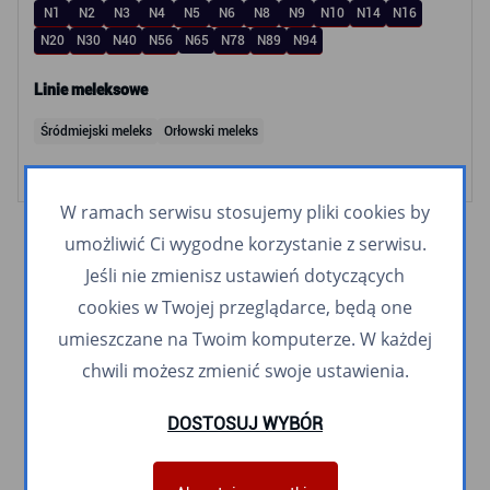
N1
N2
N3
N4
N5
N6
N8
N9
N10
N14
N16
N20
N30
N40
N56
N65
N78
N89
N94
Linie meleksowe
Śródmiejski meleks
Orłowski meleks
W ramach serwisu stosujemy pliki cookies by
umożliwić Ci wygodne korzystanie z serwisu.
Jeśli nie zmienisz ustawień dotyczących
cookies w Twojej przeglądarce, będą one
umieszczane na Twoim komputerze. W każdej
chwili możesz zmienić swoje ustawienia.
DOSTOSUJ WYBÓR