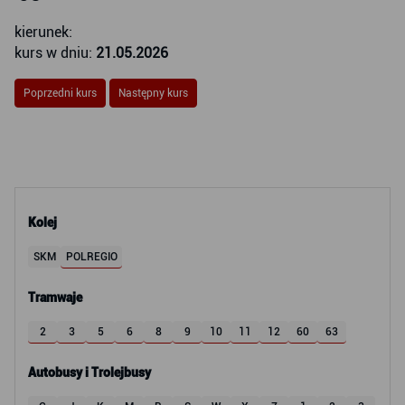
kierunek:
kurs w dniu:
21.05.2026
Poprzedni kurs
Następny kurs
Kolej
SKM
POLREGIO
Tramwaje
2
3
5
6
8
9
10
11
12
60
63
Autobusy i Trolejbusy