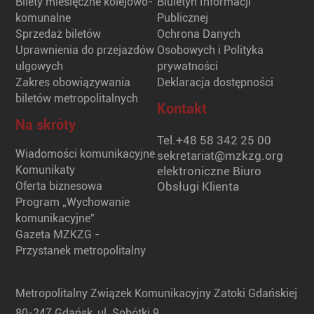
Bilety miesięczne kolejowo-
Biuletyn Informacji
komunalne
Publicznej
Sprzedaż biletów
Ochrona Danych
Uprawnienia do przejazdów
Osobowych i Polityka
ulgowych
prywatności
Zakres obowiązywania
Deklaracja dostępności
biletów metropolitalnych
Kontakt
Na skróty
Tel.
+48 58 342 25 00
Wiadomości komunikacyjne
sekretariat@mzkzg.org
Komunikaty
elektroniczne Biuro
Oferta biznesowa
Obsługi Klienta
Program „Wychowanie
komunikacyjne”
Gazeta MZKZG -
Przystanek metropolitalny
Metropolitalny Związek Komunikacyjny Zatoki Gdańskiej
80-247 Gdańsk, ul. Sobótki 9