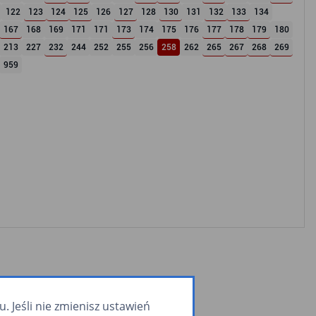
122
123
124
125
126
127
128
130
131
132
133
134
167
168
169
171
171
173
174
175
176
177
178
179
180
213
227
232
244
252
255
256
258
262
265
267
268
269
959
 Jeśli nie zmienisz ustawień