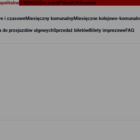
opolitalne
O MZKZG
Dla szkół
Pliki
eBOK
Kontakt
e i czasowe
Miesięczny komunalny
Miesięczne kolejowo-komunaln
a do przejazdów ulgowych
Sprzedaż biletów
Bilety imprezowe
FAQ