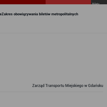
Bilety
MZKZG w
FALA
e
Zakres obowiązywania biletów metropolitalnych
Zarząd Transportu Miejskiego w Gdańsku