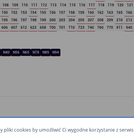
108
109
110
111
112
113
114
115
116
117
118
119
120
121
150
152
153
154
155
156
157
158
159
160
162
163
165
166
195
196
197
198
199
200
203
204
205
207
208
209
210
212
606
607
612
622
658
700
701
710
723
740
760
770
911
940
N40
N56
N65
N78
N89
N94
pliki cookies by umożliwić Ci wygodne korzystanie z serwisu.