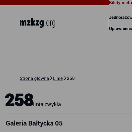
Bilety metr
Metropolitalny Związek
Komunikacyjny Zatoki Gdańskiej
Jednorazow
Uprawnieni
Strona główna
Linie
258
258
linia zwykła
Galeria Bałtycka 05