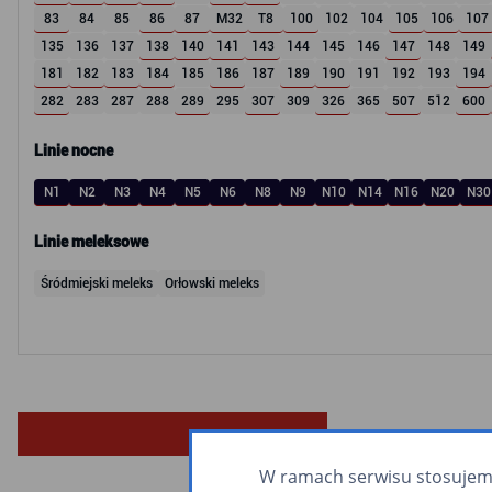
83
84
85
86
87
M32
T8
100
102
104
105
106
107
135
136
137
138
140
141
143
144
145
146
147
148
149
181
182
183
184
185
186
187
189
190
191
192
193
194
282
283
287
288
289
295
307
309
326
365
507
512
600
Linie nocne
N1
N2
N3
N4
N5
N6
N8
N9
N10
N14
N16
N20
N30
Linie meleksowe
Śródmiejski meleks
Orłowski meleks
W ramach serwisu stosujemy 