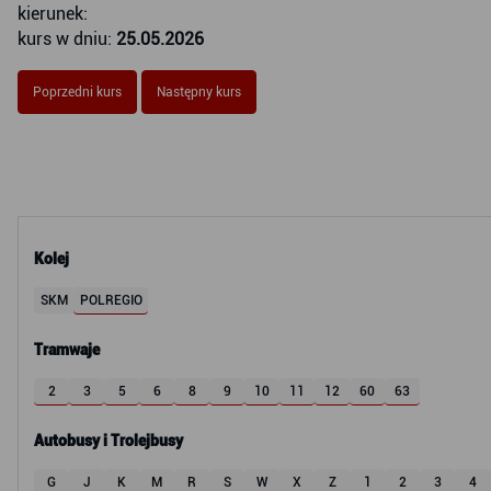
kierunek:
kurs w dniu:
25.05.2026
Poprzedni kurs
Następny kurs
Kolej
SKM
POLREGIO
Tramwaje
2
3
5
6
8
9
10
11
12
60
63
Autobusy i Trolejbusy
G
J
K
M
R
S
W
X
Z
1
2
3
4