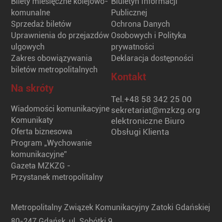
Bilety miesięczne kolejowo-
Biuletyn Informacji
komunalne
Publicznej
Sprzedaż biletów
Ochrona Danych
Uprawnienia do przejazdów
Osobowych i Polityka
ulgowych
prywatności
Zakres obowiązywania
Deklaracja dostępności
biletów metropolitalnych
Kontakt
Na skróty
Tel.
+48 58 342 25 00
Wiadomości komunikacyjne
sekretariat@mzkzg.org
Komunikaty
elektroniczne Biuro
Oferta biznesowa
Obsługi Klienta
Program „Wychowanie
komunikacyjne”
Gazeta MZKZG -
Przystanek metropolitalny
Metropolitalny Związek Komunikacyjny Zatoki Gdańskiej
80-247 Gdańsk, ul. Sobótki 9