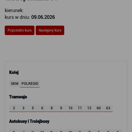
kierunek:
kurs w dniu:
09.06.2026
Poprzedni kurs
Następny kurs
Kolej
SKM
POLREGIO
Tramwaje
2
3
5
6
8
9
10
11
12
60
63
Autobusy i Trolejbusy