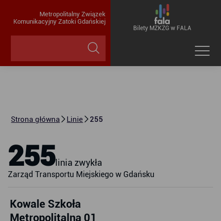
Metropolitalny Związek
Komunikacyjny Zatoki Gdańskiej
Bilety MZKZG w FALA
Strona główna
Linie
255
255
linia zwykła
Zarząd Transportu Miejskiego w Gdańsku
Kowale Szkoła
Metropolitalna 01