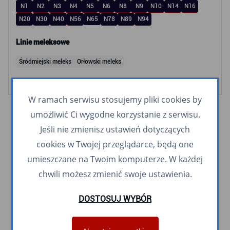
N1
N2
N3
N4
N5
N6
N8
N9
N10
N14
N16
N20
N30
N40
N56
N65
N78
N89
N94
Linie meleksowe
Śródmiejski meleks
Orłowski meleks
W ramach serwisu stosujemy pliki cookies by
umożliwić Ci wygodne korzystanie z serwisu.
Jeśli nie zmienisz ustawień dotyczących
cookies w Twojej przeglądarce, będą one
umieszczane na Twoim komputerze. W każdej
chwili możesz zmienić swoje ustawienia.
DOSTOSUJ WYBÓR