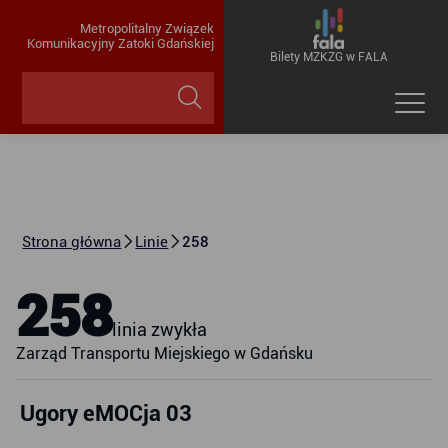
Metropolitalny Związek
Komunikacyjny Zatoki Gdańskiej
Bilety MZKZG w FALA
Strona główna
Linie
258
258
linia zwykła
Zarząd Transportu Miejskiego w Gdańsku
Ugory eMOCja 03