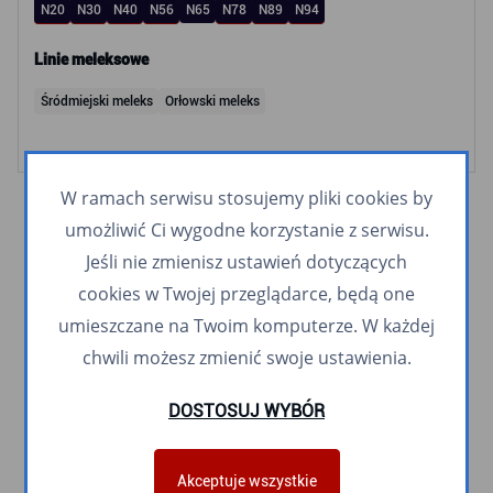
N20
N30
N40
N56
N65
N78
N89
N94
Linie meleksowe
Śródmiejski meleks
Orłowski meleks
W ramach serwisu stosujemy pliki cookies by
umożliwić Ci wygodne korzystanie z serwisu.
Jeśli nie zmienisz ustawień dotyczących
cookies w Twojej przeglądarce, będą one
umieszczane na Twoim komputerze. W każdej
chwili możesz zmienić swoje ustawienia.
DOSTOSUJ WYBÓR
Akceptuje wszystkie