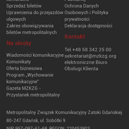
Sprzedaż biletów
Ochrona Danych
Uprawnienia do przejazdów
Osobowych i Polityka
ulgowych
prywatności
Zakres obowiązywania
Deklaracja dostępności
biletów metropolitalnych
Kontakt
Na skróty
Tel.
+48 58 342 25 00
Wiadomości komunikacyjne
sekretariat@mzkzg.org
Komunikaty
elektroniczne Biuro
Oferta biznesowa
Obsługi Klienta
Program „Wychowanie
komunikacyjne”
Gazeta MZKZG -
Przystanek metropolitalny
Metropolitalny Związek Komunikacyjny Zatoki Gdańskiej
80-247 Gdańsk, ul. Sobótki 9
NIP: 957-097-61-68, REGON: 220453903