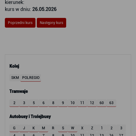
kierunek:
kurs w dniu:
26.05.2026
Poprzedni kurs
Następny kurs
Kolej
SKM
POLREGIO
Tramwaje
2
3
5
6
8
9
10
11
12
60
63
Autobusy i Trolejbusy
G
J
K
M
R
S
W
X
Z
1
2
3
4
5
6
7
8
9
10
11
12
13
16
17