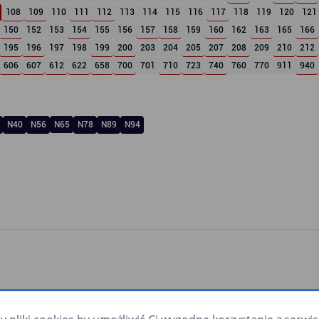
108
109
110
111
112
113
114
115
116
117
118
119
120
121
150
152
153
154
155
156
157
158
159
160
162
163
165
166
195
196
197
198
199
200
203
204
205
207
208
209
210
212
606
607
612
622
658
700
701
710
723
740
760
770
911
940
N40
N56
N65
N78
N89
N94