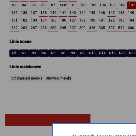
83
84
85
86
87
M32
T8
100
102
104
105
106
107
135
136
137
138
140
141
143
144
145
146
147
148
149
181
182
183
184
185
186
187
189
190
191
192
193
194
282
283
287
288
289
295
307
309
326
365
507
512
600
Linie nocne
N1
N2
N3
N4
N5
N6
N8
N9
N10
N14
N16
N20
N30
Linie meleksowe
Śródmiejski meleks
Orłowski meleks