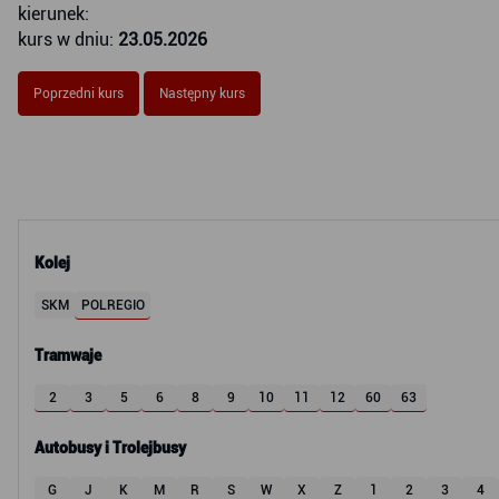
kierunek:
kurs w dniu:
23.05.2026
Poprzedni kurs
Następny kurs
Kolej
SKM
POLREGIO
Tramwaje
2
3
5
6
8
9
10
11
12
60
63
Autobusy i Trolejbusy
G
J
K
M
R
S
W
X
Z
1
2
3
4