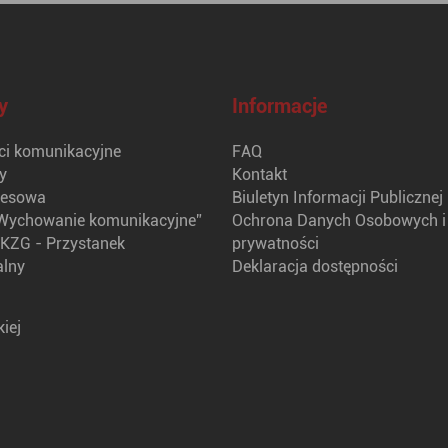
y
Informacje
i komunikacyjne
FAQ
y
Kontakt
nesowa
Biuletyn Informacji Publicznej
Wychowanie komunikacyjne”
Ochrona Danych Osobowych i 
KZG - Przystanek
prywatności
alny
Deklaracja dostępności
iej