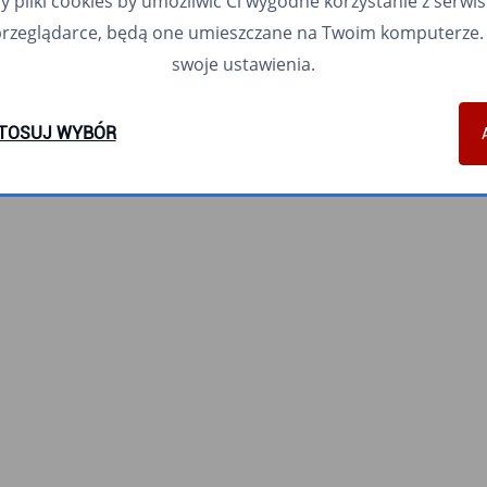
pliki cookies by umożliwić Ci wygodne korzystanie z serwisu.
przeglądarce, będą one umieszczane na Twoim komputerze. 
swoje ustawienia.
TOSUJ WYBÓR