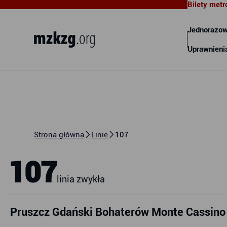
Bilety metr
Metropolitalny Związek
Komunikacyjny Zatoki Gdańskiej
Jednorazow
Uprawnieni
Strona główna
Linie
107
107
linia zwykła
Pruszcz Gdański Bohaterów Monte Cassino