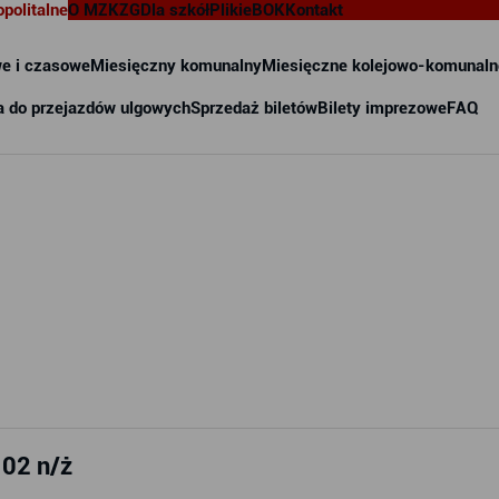
opolitalne
O MZKZG
Dla szkół
Pliki
eBOK
Kontakt
e i czasowe
Miesięczny komunalny
Miesięczne kolejowo-komunaln
a do przejazdów ulgowych
Sprzedaż biletów
Bilety imprezowe
FAQ
 02 n/ż