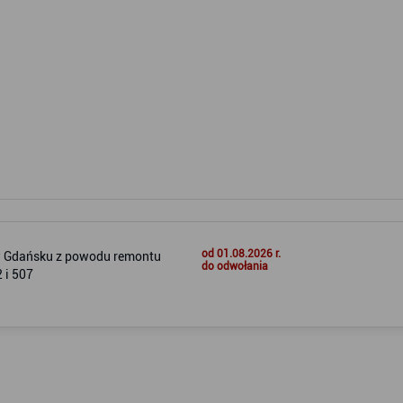
od 01.08.2026 r.
w Gdańsku z powodu remontu
do odwołania
 i 507