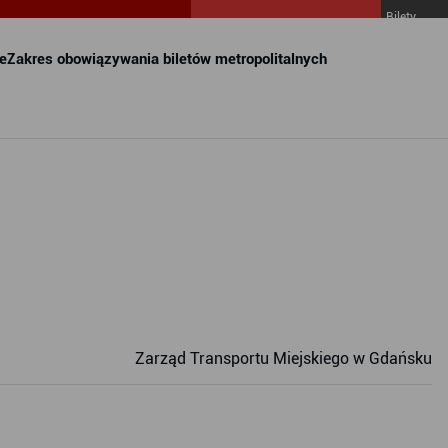
Bilety
MZKZG w
FALA
e
Zakres obowiązywania biletów metropolitalnych
Zarząd Transportu Miejskiego w Gdańsku