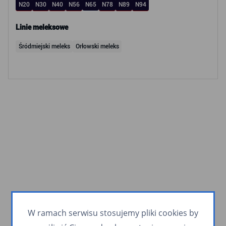
N20
N30
N40
N56
N65
N78
N89
N94
Linie meleksowe
Śródmiejski meleks
Orłowski meleks
W ramach serwisu stosujemy pliki cookies by