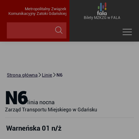
Metropolitalny Związek
Komunikacyjny Zatoki Gdańskiej
Bilety MZKZG w FALA
Strona główna
Linie
N6
N6
linia nocna
Zarząd Transportu Miejskiego w Gdańsku
Warneńska 01 n/ż