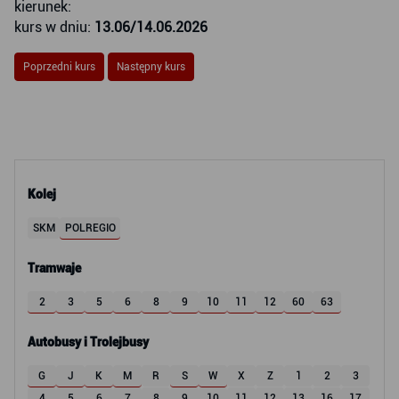
kierunek:
kurs w dniu:
13.06/14.06.2026
Poprzedni kurs
Następny kurs
Kolej
SKM
POLREGIO
Tramwaje
2
3
5
6
8
9
10
11
12
60
63
Autobusy i Trolejbusy
G
J
K
M
R
S
W
X
Z
1
2
3
4
5
6
7
8
9
10
11
12
13
16
17