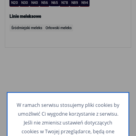
N20
N30
N40
N56
N65
N78
N89
N94
Linie meleksowe
Śródmiejski meleks
Orłowski meleks
W ramach serwisu stosujemy pliki cookies by
umożliwić Ci wygodne korzystanie z serwisu.
Jeśli nie zmienisz ustawień dotyczących
cookies w Twojej przeglądarce, będą one