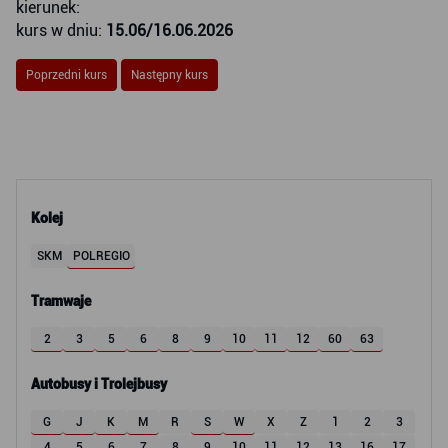
kierunek:
kurs w dniu:
15.06/16.06.2026
Poprzedni kurs
Następny kurs
Kolej
SKM
POLREGIO
Tramwaje
2
3
5
6
8
9
10
11
12
60
63
Autobusy i Trolejbusy
G
J
K
M
R
S
W
X
Z
1
2
3
4
5
6
7
8
9
10
11
12
13
16
17