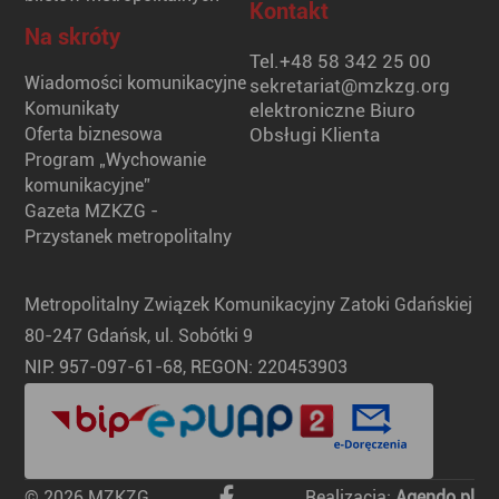
Kontakt
Na skróty
Tel.
+48 58 342 25 00
Wiadomości komunikacyjne
sekretariat@mzkzg.org
Komunikaty
elektroniczne Biuro
Oferta biznesowa
Obsługi Klienta
Program „Wychowanie
komunikacyjne”
Gazeta MZKZG -
Przystanek metropolitalny
Metropolitalny Związek Komunikacyjny Zatoki Gdańskiej
80-247 Gdańsk, ul. Sobótki 9
NIP: 957-097-61-68, REGON: 220453903
© 2026 MZKZG
Realizacja:
Agendo.pl