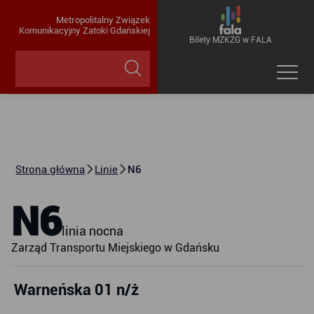
Metropolitalny Związek
Komunikacyjny Zatoki Gdańskiej
Bilety MZKZG w FALA
Strona główna
Linie
N6
N6
linia nocna
Zarząd Transportu Miejskiego w Gdańsku
Warneńska 01 n/ż