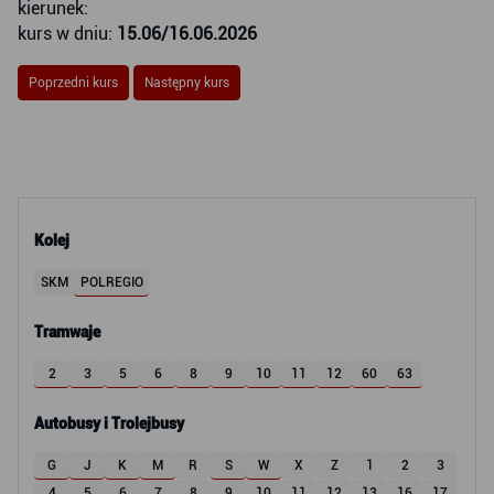
kierunek:
kurs w dniu:
15.06/16.06.2026
Poprzedni kurs
Następny kurs
Kolej
SKM
POLREGIO
Tramwaje
2
3
5
6
8
9
10
11
12
60
63
Autobusy i Trolejbusy
G
J
K
M
R
S
W
X
Z
1
2
3
4
5
6
7
8
9
10
11
12
13
16
17