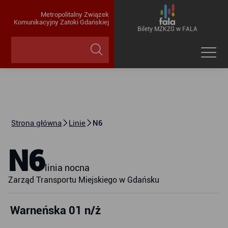
Metropolitalny Związek
Komunikacyjny Zatoki Gdańskiej
Bilety MZKZG w FALA
Strona główna
Linie
N6
N6
linia nocna
Zarząd Transportu Miejskiego w Gdańsku
Warneńska 01 n/ż