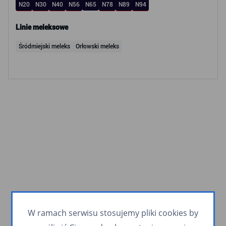
N20
N30
N40
N56
N65
N78
N89
N94
Linie meleksowe
Śródmiejski meleks
Orłowski meleks
W ramach serwisu stosujemy pliki cookies by