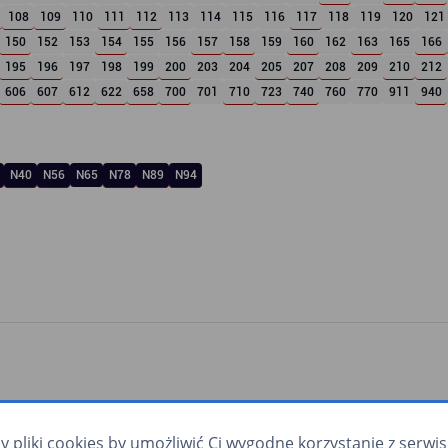
108
109
110
111
112
113
114
115
116
117
118
119
120
121
150
152
153
154
155
156
157
158
159
160
162
163
165
166
195
196
197
198
199
200
203
204
205
207
208
209
210
212
606
607
612
622
658
700
701
710
723
740
760
770
911
940
N40
N56
N65
N78
N89
N94
pliki cookies by umożliwić Ci wygodne korzystanie z serwisu.