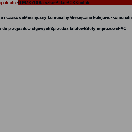
opolitalne
O MZKZG
Dla szkół
Pliki
eBOK
Kontakt
e i czasowe
Miesięczny komunalny
Miesięczne kolejowo-komunaln
a do przejazdów ulgowych
Sprzedaż biletów
Bilety imprezowe
FAQ