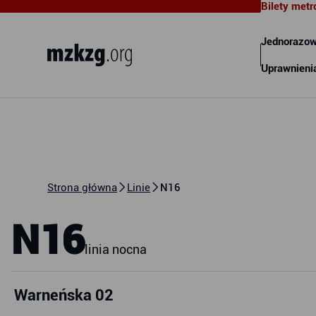
Bilety metr
Metropolitalny Związek
Komunikacyjny Zatoki Gdańskiej
Jednorazow
Uprawnieni
Strona główna
Linie
N16
N16
linia nocna
Warneńska 02