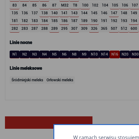
83
84
85
86
87
M32
T8
100
102
104
105
106
107
135
136
137
138
140
141
143
144
145
146
147
148
149
181
182
183
184
185
186
187
189
190
191
192
193
194
282
283
287
288
289
295
307
309
326
365
507
512
600
Linie nocne
N1
N2
N3
N4
N5
N6
N8
N9
N10
N14
N16
N20
N30
Linie meleksowe
Śródmiejski meleks
Orłowski meleks
W ramach serwisu stosujemy 