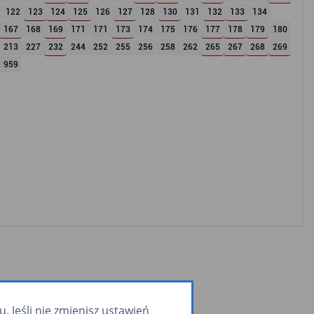
122
123
124
125
126
127
128
130
131
132
133
134
167
168
169
171
171
173
174
175
176
177
178
179
180
213
227
232
244
252
255
256
258
262
265
267
268
269
959
 Jeśli nie zmienisz ustawień