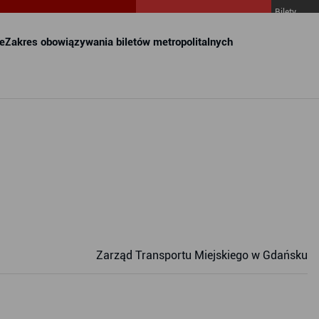
Bilety
MZKZG w
FALA
e
Zakres obowiązywania biletów metropolitalnych
Zarząd Transportu Miejskiego w Gdańsku