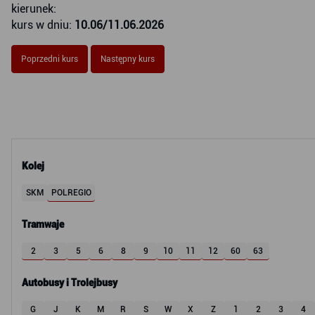
kierunek:
kurs w dniu:
10.06/11.06.2026
Poprzedni kurs
Następny kurs
Kolej
SKM
POLREGIO
Tramwaje
2
3
5
6
8
9
10
11
12
60
63
Autobusy i Trolejbusy
G
J
K
M
R
S
W
X
Z
1
2
3
4