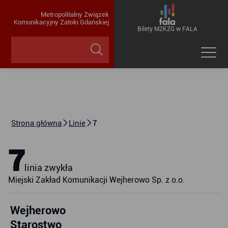
Metropolitalny Związek
Komunikacyjny Zatoki Gdańskiej
Bilety MZKZG w FALA
Strona główna
Linie
7
7
linia zwykła
Miejski Zakład Komunikacji Wejherowo Sp. z o.o.
Wejherowo
Starostwo