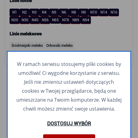
Linie nocne
N1
N2
N3
N4
N5
N6
N8
N9
N10
N14
N16
N20
N30
N40
N56
N65
N78
N89
N94
Linie meleksowe
Śródmiejski meleks
Orłowski meleks
W ramach serwisu stosujemy pliki cookies by
umożliwić Ci wygodne korzystanie z serwisu.
Jeśli nie zmienisz ustawień dotyczących
cookies w Twojej przeglądarce, będą one
umieszczane na Twoim komputerze. W każdej
chwili możesz zmienić swoje ustawienia.
DOSTOSUJ WYBÓR