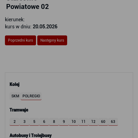
Powiatowe 02
kierunek:
kurs w dniu:
20.05.2026
Poprzedni kurs
Następny kurs
Kolej
SKM
POLREGIO
Tramwaje
2
3
5
6
8
9
10
11
12
60
63
Autobusy i Trolejbusy