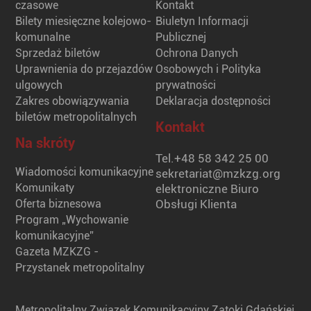
czasowe
Kontakt
Bilety miesięczne kolejowo-
Biuletyn Informacji
komunalne
Publicznej
Sprzedaż biletów
Ochrona Danych
Uprawnienia do przejazdów
Osobowych i Polityka
ulgowych
prywatności
Zakres obowiązywania
Deklaracja dostępności
biletów metropolitalnych
Kontakt
Na skróty
Tel.
+48 58 342 25 00
Wiadomości komunikacyjne
sekretariat@mzkzg.org
Komunikaty
elektroniczne Biuro
Oferta biznesowa
Obsługi Klienta
Program „Wychowanie
komunikacyjne”
Gazeta MZKZG -
Przystanek metropolitalny
Metropolitalny Związek Komunikacyjny Zatoki Gdańskiej