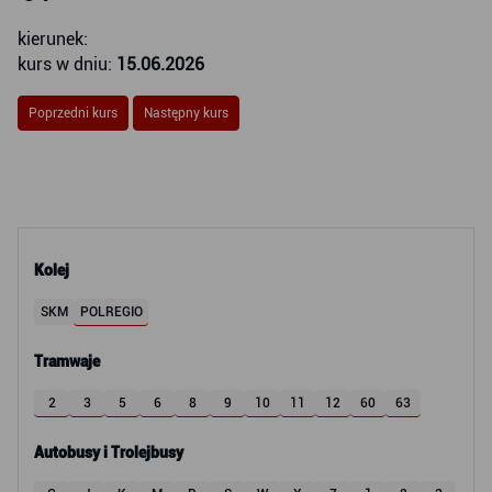
kierunek:
kurs w dniu:
15.06.2026
Poprzedni kurs
Następny kurs
Kolej
SKM
POLREGIO
Tramwaje
2
3
5
6
8
9
10
11
12
60
63
Autobusy i Trolejbusy