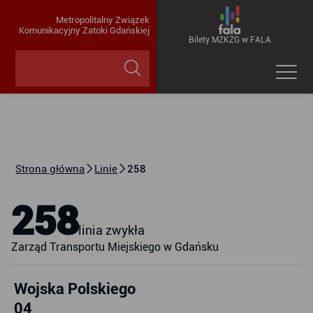
Metropolitalny Związek
Komunikacyjny Zatoki Gdańskiej
Bilety MZKZG w FALA
Strona główna
Linie
258
258
linia zwykła
Zarząd Transportu Miejskiego w Gdańsku
Wojska Polskiego
04