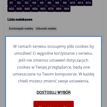
N1
N2
N3
N4
N5
N6
N8
N9
N10
N14
N16
N20
N30
N40
N56
N65
N78
N89
N94
Linie meleksowe
Śródmiejski meleks
Orłowski meleks
W ramach serwisu stosujemy pliki cookies by
umożliwić Ci wygodne korzystanie z serwisu.
Jeśli nie zmienisz ustawień dotyczących
cookies w Twojej przeglądarce, będą one
umieszczane na Twoim komputerze. W każdej
chwili możesz zmienić swoje ustawienia.
DOSTOSUJ WYBÓR