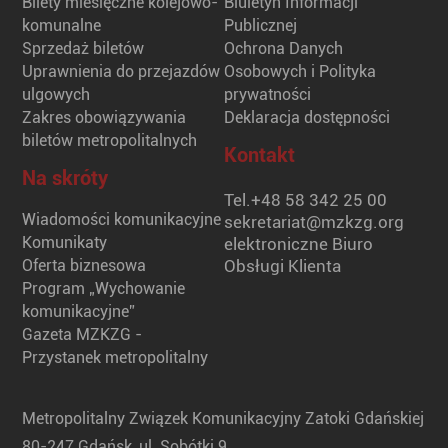
Bilety miesięczne kolejowo-
Biuletyn Informacji
komunalne
Publicznej
Sprzedaż biletów
Ochrona Danych
Uprawnienia do przejazdów
Osobowych i Polityka
ulgowych
prywatności
Zakres obowiązywania
Deklaracja dostępności
biletów metropolitalnych
Kontakt
Na skróty
Tel.
+48 58 342 25 00
Wiadomości komunikacyjne
sekretariat@mzkzg.org
Komunikaty
elektroniczne Biuro
Oferta biznesowa
Obsługi Klienta
Program „Wychowanie
komunikacyjne”
Gazeta MZKZG -
Przystanek metropolitalny
Metropolitalny Związek Komunikacyjny Zatoki Gdańskiej
80-247 Gdańsk, ul. Sobótki 9