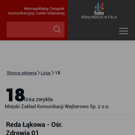
Metropolitalny Związek
Komunikacyjny Zatoki Gdańskiej
Bilety MZKZG w FALA
Strona główna
Linie
18
18
linia zwykła
Miejski Zakład Komunikacji Wejherowo Sp. z o.o.
Reda Łąkowa - Ośr.
Zdrowia 01