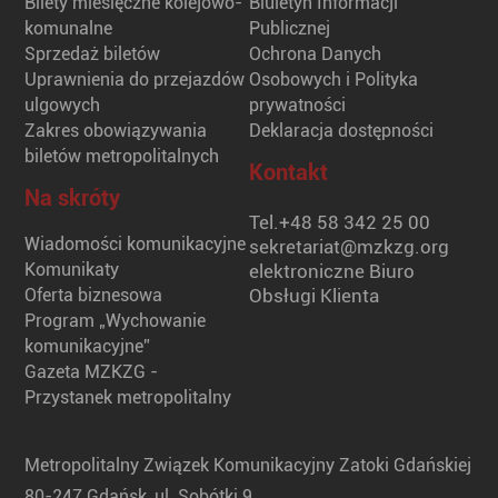
Bilety miesięczne kolejowo-
Biuletyn Informacji
komunalne
Publicznej
Sprzedaż biletów
Ochrona Danych
Uprawnienia do przejazdów
Osobowych i Polityka
ulgowych
prywatności
Zakres obowiązywania
Deklaracja dostępności
biletów metropolitalnych
Kontakt
Na skróty
Tel.
+48 58 342 25 00
Wiadomości komunikacyjne
sekretariat@mzkzg.org
Komunikaty
elektroniczne Biuro
Oferta biznesowa
Obsługi Klienta
Program „Wychowanie
komunikacyjne”
Gazeta MZKZG -
Przystanek metropolitalny
Metropolitalny Związek Komunikacyjny Zatoki Gdańskiej
80-247 Gdańsk, ul. Sobótki 9