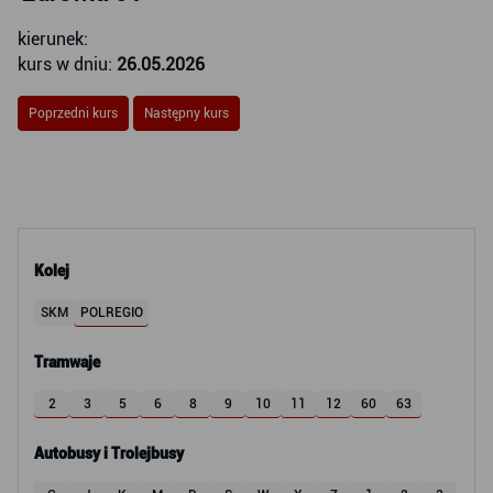
kierunek:
kurs w dniu:
26.05.2026
Poprzedni kurs
Następny kurs
Kolej
SKM
POLREGIO
Tramwaje
2
3
5
6
8
9
10
11
12
60
63
Autobusy i Trolejbusy