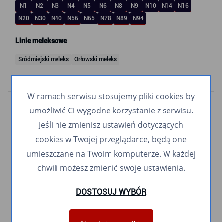
N1
N2
N3
N4
N5
N6
N8
N9
N10
N14
N16
N20
N30
N40
N56
N65
N78
N89
N94
Linie meleksowe
Śródmiejski meleks
Orłowski meleks
W ramach serwisu stosujemy pliki cookies by
umożliwić Ci wygodne korzystanie z serwisu.
Jeśli nie zmienisz ustawień dotyczących
cookies w Twojej przeglądarce, będą one
umieszczane na Twoim komputerze. W każdej
chwili możesz zmienić swoje ustawienia.
DOSTOSUJ WYBÓR