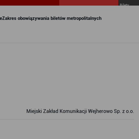
Bilety
MZKZG w
FALA
e
Zakres obowiązywania biletów metropolitalnych
Miejski Zakład Komunikacji Wejherowo Sp. z o.o.