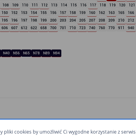
108
109
110
111
112
113
114
115
116
117
118
119
120
121
150
152
153
154
155
156
157
158
159
160
162
163
165
166
195
196
197
198
199
200
203
204
205
207
208
209
210
212
606
607
612
622
658
700
701
710
723
740
760
770
911
940
N40
N56
N65
N78
N89
N94
pliki cookies by umożliwić Ci wygodne korzystanie z serwisu.