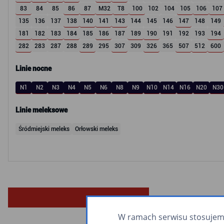
83
84
85
86
87
M32
T8
100
102
104
105
106
107
135
136
137
138
140
141
143
144
145
146
147
148
149
181
182
183
184
185
186
187
189
190
191
192
193
194
282
283
287
288
289
295
307
309
326
365
507
512
600
Linie nocne
N1
N2
N3
N4
N5
N6
N8
N9
N10
N14
N16
N20
N30
Linie meleksowe
Śródmiejski meleks
Orłowski meleks
W ramach serwisu stosujemy 