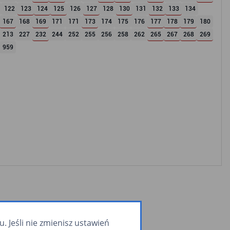
122
123
124
125
126
127
128
130
131
132
133
134
167
168
169
171
171
173
174
175
176
177
178
179
180
213
227
232
244
252
255
256
258
262
265
267
268
269
959
 Jeśli nie zmienisz ustawień