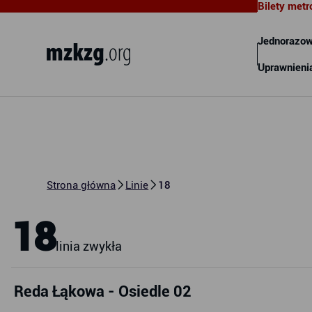
Bilety metr
Metropolitalny Związek
Komunikacyjny Zatoki Gdańskiej
Jednorazow
Uprawnieni
Strona główna
Linie
18
18
linia zwykła
Reda Łąkowa - Osiedle 02