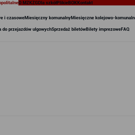
opolitalne
O MZKZG
Dla szkół
Pliki
eBOK
Kontakt
e i czasowe
Miesięczny komunalny
Miesięczne kolejowo-komunaln
a do przejazdów ulgowych
Sprzedaż biletów
Bilety imprezowe
FAQ