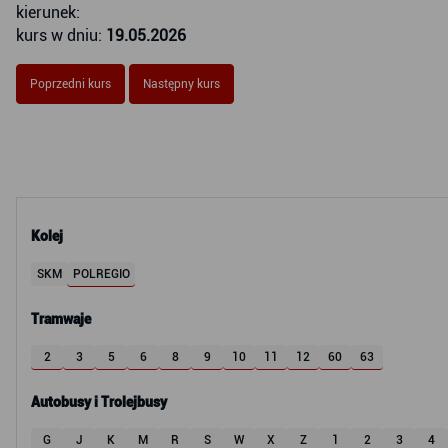
kierunek:
kurs w dniu:
19.05.2026
Poprzedni kurs
Następny kurs
Kolej
SKM
POLREGIO
Tramwaje
2
3
5
6
8
9
10
11
12
60
63
Autobusy i Trolejbusy
G
J
K
M
R
S
W
X
Z
1
2
3
4