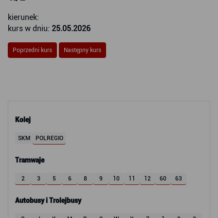
kierunek:
kurs w dniu:
25.05.2026
Poprzedni kurs
Następny kurs
Kolej
SKM
POLREGIO
Tramwaje
2
3
5
6
8
9
10
11
12
60
63
Autobusy i Trolejbusy