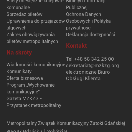
Bilety miesięczne kolejowo-
Biuletyn Informacji
komunalne
Publicznej
Sprzedaż biletów
Ochrona Danych
Uprawnienia do przejazdów
Osobowych i Polityka
ulgowych
prywatności
Zakres obowiązywania
Deklaracja dostępności
biletów metropolitalnych
Kontakt
Na skróty
Tel.
+48 58 342 25 00
Wiadomości komunikacyjne
sekretariat@mzkzg.org
Komunikaty
elektroniczne Biuro
Oferta biznesowa
Obsługi Klienta
Program „Wychowanie
komunikacyjne”
Gazeta MZKZG -
Przystanek metropolitalny
Metropolitalny Związek Komunikacyjny Zatoki Gdańskiej
80-247 Gdańsk, ul. Sobótki 9