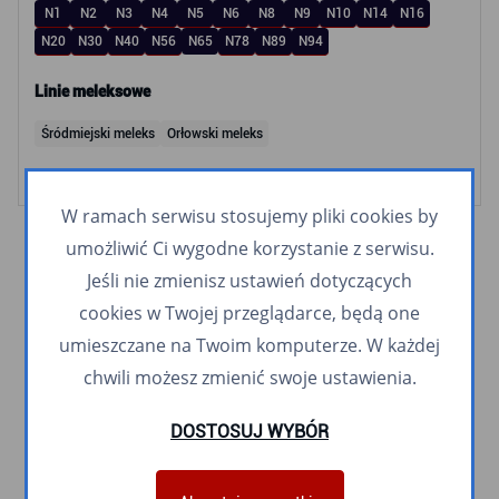
N1
N2
N3
N4
N5
N6
N8
N9
N10
N14
N16
N20
N30
N40
N56
N65
N78
N89
N94
Linie meleksowe
Śródmiejski meleks
Orłowski meleks
W ramach serwisu stosujemy pliki cookies by
umożliwić Ci wygodne korzystanie z serwisu.
Jeśli nie zmienisz ustawień dotyczących
cookies w Twojej przeglądarce, będą one
umieszczane na Twoim komputerze. W każdej
chwili możesz zmienić swoje ustawienia.
DOSTOSUJ WYBÓR