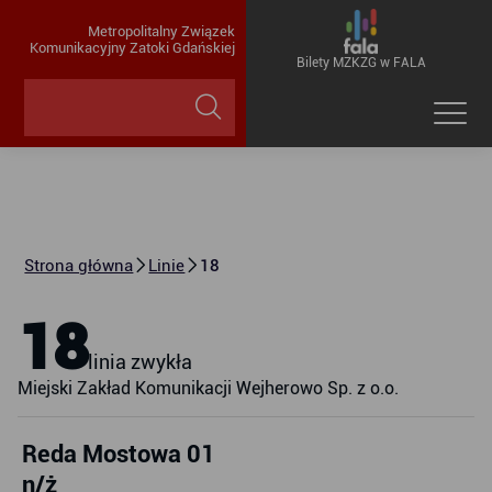
Metropolitalny Związek
Komunikacyjny Zatoki Gdańskiej
Bilety MZKZG w FALA
Strona główna
Linie
18
18
linia zwykła
Miejski Zakład Komunikacji Wejherowo Sp. z o.o.
Reda Mostowa 01
n/ż