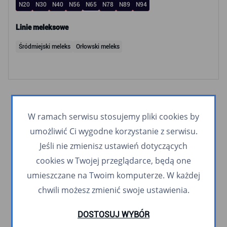
N20
N30
N40
N56
N65
N78
N89
N94
Linie meleksowe
Śródmiejski meleks
Orłowski meleks
W ramach serwisu stosujemy pliki cookies by
umożliwić Ci wygodne korzystanie z serwisu.
Jeśli nie zmienisz ustawień dotyczących
cookies w Twojej przeglądarce, będą one
umieszczane na Twoim komputerze. W każdej
chwili możesz zmienić swoje ustawienia.
DOSTOSUJ WYBÓR