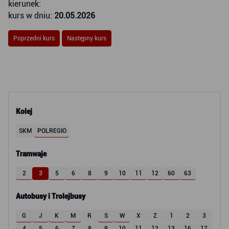
kierunek:
kurs w dniu:
20.05.2026
Poprzedni kurs
Następny kurs
Kolej
SKM
POLREGIO
Tramwaje
2
3
5
6
8
9
10
11
12
60
63
Autobusy i Trolejbusy
G
J
K
M
R
S
W
X
Z
1
2
3
4
5
6
7
8
9
10
11
12
13
16
17