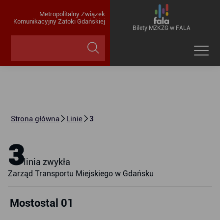
Metropolitalny Związek
Komunikacyjny Zatoki Gdańskiej
Bilety MZKZG w FALA
Strona główna
Linie
3
3
linia zwykła
Zarząd Transportu Miejskiego w Gdańsku
Mostostal 01