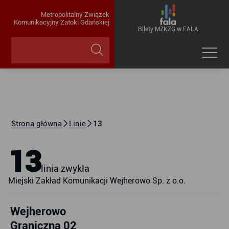
Metropolitalny Związek
Komunikacyjny Zatoki Gdańskiej
Bilety MZKZG w FALA
Strona główna
Linie
13
13
linia zwykła
Miejski Zakład Komunikacji Wejherowo Sp. z o.o.
Wejherowo
Graniczna 02