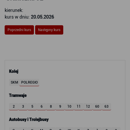
kierunek:
kurs w dniu:
20.05.2026
Poprzedni kurs
Następny kurs
Kolej
SKM
POLREGIO
Tramwaje
2
3
5
6
8
9
10
11
12
60
63
Autobusy i Trolejbusy