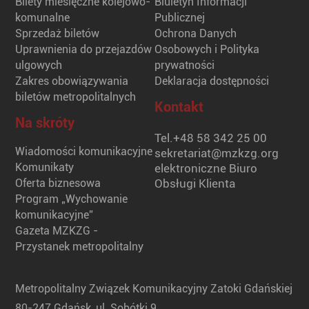
Bilety miesięczne kolejowo-
Biuletyn Informacji
komunalne
Publicznej
Sprzedaż biletów
Ochrona Danych
Uprawnienia do przejazdów
Osobowych i Polityka
ulgowych
prywatności
Zakres obowiązywania
Deklaracja dostępności
biletów metropolitalnych
Kontakt
Na skróty
Tel.
+48 58 342 25 00
Wiadomości komunikacyjne
sekretariat@mzkzg.org
Komunikaty
elektroniczne Biuro
Oferta biznesowa
Obsługi Klienta
Program „Wychowanie
komunikacyjne”
Gazeta MZKZG -
Przystanek metropolitalny
Metropolitalny Związek Komunikacyjny Zatoki Gdańskiej
80-247 Gdańsk, ul. Sobótki 9