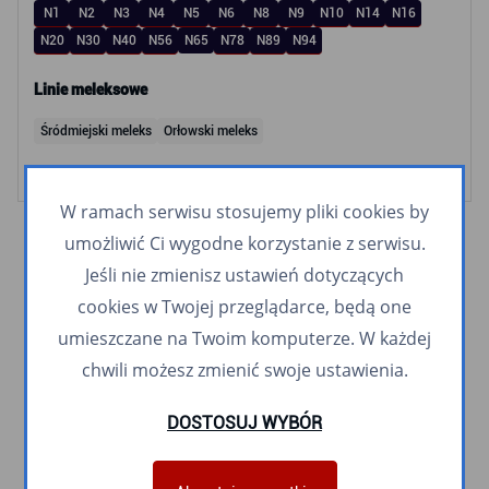
N1
N2
N3
N4
N5
N6
N8
N9
N10
N14
N16
N20
N30
N40
N56
N65
N78
N89
N94
Linie meleksowe
Śródmiejski meleks
Orłowski meleks
W ramach serwisu stosujemy pliki cookies by
umożliwić Ci wygodne korzystanie z serwisu.
Jeśli nie zmienisz ustawień dotyczących
cookies w Twojej przeglądarce, będą one
umieszczane na Twoim komputerze. W każdej
chwili możesz zmienić swoje ustawienia.
DOSTOSUJ WYBÓR