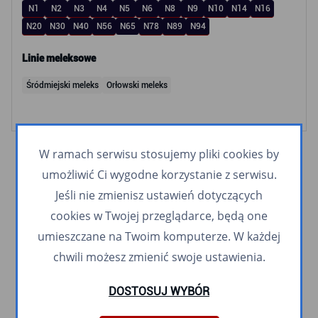
N1
N2
N3
N4
N5
N6
N8
N9
N10
N14
N16
N20
N30
N40
N56
N65
N78
N89
N94
Linie meleksowe
Śródmiejski meleks
Orłowski meleks
W ramach serwisu stosujemy pliki cookies by
umożliwić Ci wygodne korzystanie z serwisu.
Jeśli nie zmienisz ustawień dotyczących
cookies w Twojej przeglądarce, będą one
umieszczane na Twoim komputerze. W każdej
chwili możesz zmienić swoje ustawienia.
DOSTOSUJ WYBÓR