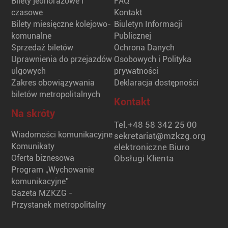
Bilety jednorazowe i
FAQ
czasowe
Kontakt
Bilety miesięczne kolejowo-
Biuletyn Informacji
komunalne
Publicznej
Sprzedaż biletów
Ochrona Danych
Uprawnienia do przejazdów
Osobowych i Polityka
ulgowych
prywatności
Zakres obowiązywania
Deklaracja dostępności
biletów metropolitalnych
Kontakt
Na skróty
Tel.
+48 58 342 25 00
Wiadomości komunikacyjne
sekretariat@mzkzg.org
Komunikaty
elektroniczne Biuro
Oferta biznesowa
Obsługi Klienta
Program „Wychowanie
komunikacyjne”
Gazeta MZKZG -
Przystanek metropolitalny