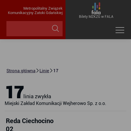
Metropolitalny Związek
Komunikacyjny Zatoki Gdańskiej
Bilety MZKZG w FALA
Strona główna
Linie
17
17
linia zwykła
Miejski Zakład Komunikacji Wejherowo Sp. z o.o.
Reda Ciechocino
02