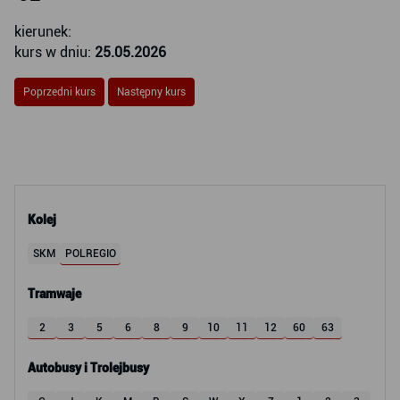
kierunek:
kurs w dniu:
25.05.2026
Poprzedni kurs
Następny kurs
Kolej
SKM
POLREGIO
Tramwaje
2
3
5
6
8
9
10
11
12
60
63
Autobusy i Trolejbusy