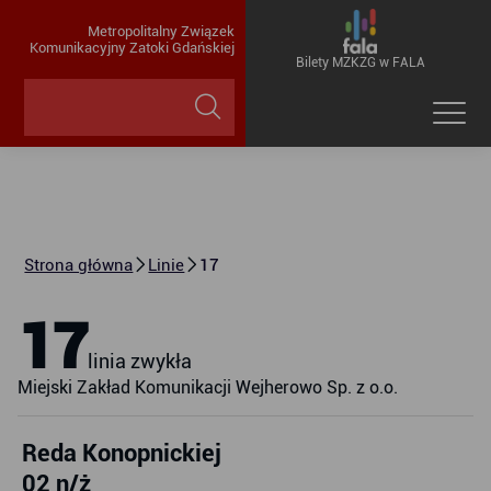
Metropolitalny Związek
Komunikacyjny Zatoki Gdańskiej
Bilety MZKZG w FALA
Strona główna
Linie
17
17
linia zwykła
Miejski Zakład Komunikacji Wejherowo Sp. z o.o.
Reda Konopnickiej
02 n/ż