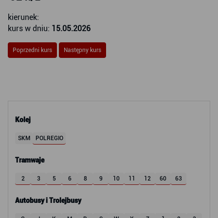
kierunek:
kurs w dniu:
15.05.2026
Poprzedni kurs
Następny kurs
Kolej
SKM
POLREGIO
Tramwaje
2
3
5
6
8
9
10
11
12
60
63
Autobusy i Trolejbusy