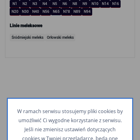
N1
N2
N3
N4
N5
N6
N8
N9
N10
N14
N16
N20
N30
N40
N56
N65
N78
N89
N94
Linie meleksowe
Śródmiejski meleks
Orłowski meleks
W ramach serwisu stosujemy pliki cookies by
umożliwić Ci wygodne korzystanie z serwisu.
Jeśli nie zmienisz ustawień dotyczących
cookies w Twojej przeglądarce, będą one