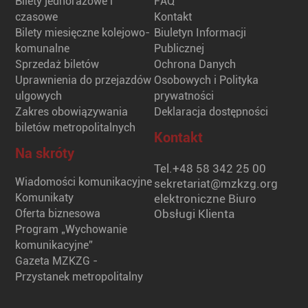
Bilety jednorazowe i
FAQ
czasowe
Kontakt
Bilety miesięczne kolejowo-
Biuletyn Informacji
komunalne
Publicznej
Sprzedaż biletów
Ochrona Danych
Uprawnienia do przejazdów
Osobowych i Polityka
ulgowych
prywatności
Zakres obowiązywania
Deklaracja dostępności
biletów metropolitalnych
Kontakt
Na skróty
Tel.
+48 58 342 25 00
Wiadomości komunikacyjne
sekretariat@mzkzg.org
Komunikaty
elektroniczne Biuro
Oferta biznesowa
Obsługi Klienta
Program „Wychowanie
komunikacyjne”
Gazeta MZKZG -
Przystanek metropolitalny