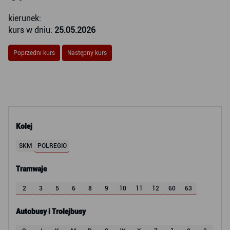
kierunek:
kurs w dniu:
25.05.2026
Poprzedni kurs
Następny kurs
Kolej
SKM
POLREGIO
Tramwaje
2
3
5
6
8
9
10
11
12
60
63
Autobusy i Trolejbusy