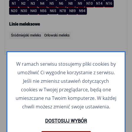
N1
N2
N3
N4
N5
N6
N8
N9
N10
N14
N16
N20
N30
N40
N56
N65
N78
N89
N94
Linie meleksowe
Śródmiejski meleks
Orłowski meleks
W ramach serwisu stosujemy pliki cookies by
umożliwić Ci wygodne korzystanie z serwisu.
Jeśli nie zmienisz ustawień dotyczących
cookies w Twojej przeglądarce, będą one
umieszczane na Twoim komputerze. W każdej
chwili możesz zmienić swoje ustawienia.
DOSTOSUJ WYBÓR