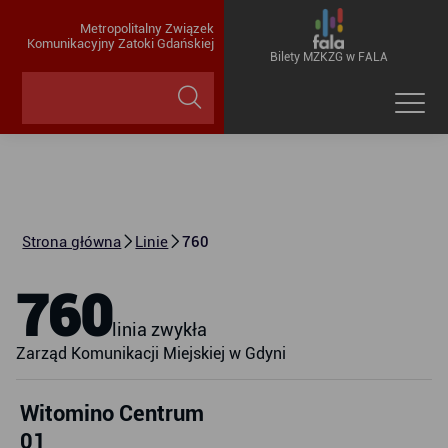
Metropolitalny Związek
Komunikacyjny Zatoki Gdańskiej
Bilety MZKZG w FALA
Strona główna
Linie
760
760
linia zwykła
Zarząd Komunikacji Miejskiej w Gdyni
Witomino Centrum
01