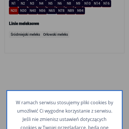
N1
N2
N3
N4
N5
N6
N8
N9
N10
N14
N16
N20
N30
N40
N56
N65
N78
N89
N94
Linie meleksowe
Śródmiejski meleks
Orłowski meleks
W ramach serwisu stosujemy pliki cookies by
umożliwić Ci wygodne korzystanie z serwisu.
Jeśli nie zmienisz ustawień dotyczących
cookies w Twojej przeglądarce, będą one