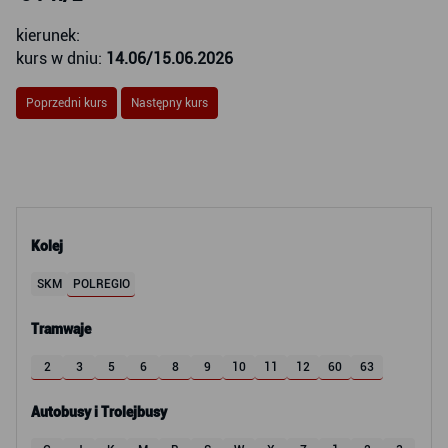
kierunek:
kurs w dniu:
14.06/15.06.2026
Poprzedni kurs
Następny kurs
Kolej
SKM
POLREGIO
Tramwaje
2
3
5
6
8
9
10
11
12
60
63
Autobusy i Trolejbusy