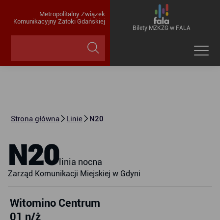
Metropolitalny Związek
Komunikacyjny Zatoki Gdańskiej
Bilety MZKZG w FALA
Strona główna
Linie
N20
N20
linia nocna
Zarząd Komunikacji Miejskiej w Gdyni
Witomino Centrum
01 n/ż