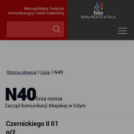
Metropolitalny Związek
Komunikacyjny Zatoki Gdańskiej
Bilety MZKZG w FALA
Strona główna
Linie
N40
N40
linia nocna
Zarząd Komunikacji Miejskiej w Gdyni
Czernickiego II 01
n/ż