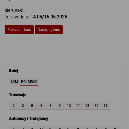
kierunek:
kurs w dniu:
14.05/15.05.2026
Poprzedni kurs
Następny kurs
Kolej
SKM
POLREGIO
Tramwaje
2
3
5
6
8
9
10
11
12
60
63
Autobusy i Trolejbusy