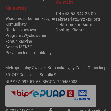
Kontakt
Na skróty
Tel.
+48 58 342 25 00
Wiadomości komunikacyjne
sekretariat@mzkzg.org
Komunikaty
elektroniczne Biuro
Oferta biznesowa
Obsługi Klienta
Program „Wychowanie
komunikacyjne”
Gazeta MZKZG -
Przystanek metropolitalny
Metropolitalny Związek Komunikacyjny Zatoki Gdańskiej
80-247 Gdańsk, ul. Sobótki 9
NIP: 957-097-61-68, REGON: 220453903
© 2026 MZKZG
Realizacja:
Agendo.pl