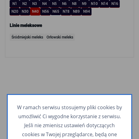
N1
N2
N3
N4
N5
N6
N8
N9
N10
N14
N16
N20
N30
N40
N56
N65
N78
N89
N94
Linie meleksowe
Śródmiejski meleks
Orłowski meleks
W ramach serwisu stosujemy pliki cookies by
umożliwić Ci wygodne korzystanie z serwisu.
Jeśli nie zmienisz ustawień dotyczących
cookies w Twojej przeglądarce, będą one