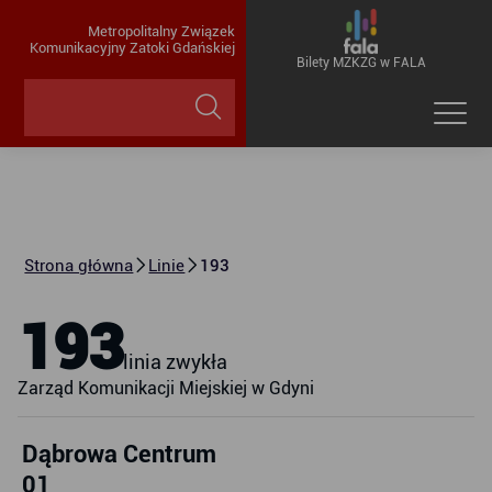
Metropolitalny Związek
Komunikacyjny Zatoki Gdańskiej
Bilety MZKZG w FALA
Strona główna
Linie
193
193
linia zwykła
Zarząd Komunikacji Miejskiej w Gdyni
Dąbrowa Centrum
01