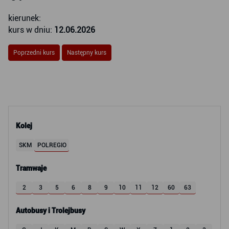
kierunek:
kurs w dniu:
12.06.2026
Poprzedni kurs
Następny kurs
Kolej
SKM
POLREGIO
Tramwaje
2
3
5
6
8
9
10
11
12
60
63
Autobusy i Trolejbusy