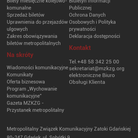
Bilety miesięczne kolejowo-
Biuletyn Informacji
komunalne
Publicznej
Sprzedaż biletów
Ochrona Danych
Uprawnienia do przejazdów
Osobowych i Polityka
ulgowych
prywatności
Zakres obowiązywania
Deklaracja dostępności
biletów metropolitalnych
Kontakt
Na skróty
Tel.
+48 58 342 25 00
Wiadomości komunikacyjne
sekretariat@mzkzg.org
Komunikaty
elektroniczne Biuro
Oferta biznesowa
Obsługi Klienta
Program „Wychowanie
komunikacyjne”
Gazeta MZKZG -
Przystanek metropolitalny
Metropolitalny Związek Komunikacyjny Zatoki Gdańskiej
80-247 Gdańsk, ul. Sobótki 9