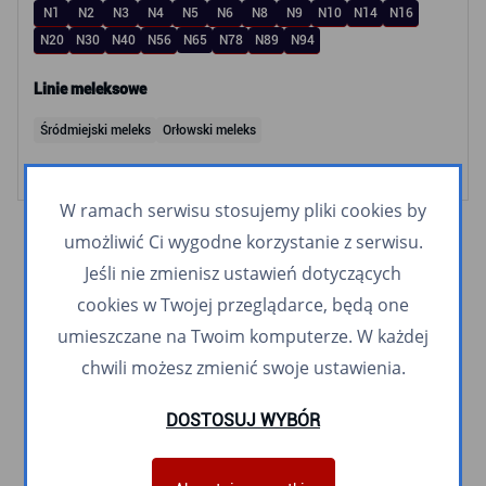
N1
N2
N3
N4
N5
N6
N8
N9
N10
N14
N16
N20
N30
N40
N56
N65
N78
N89
N94
Linie meleksowe
Śródmiejski meleks
Orłowski meleks
W ramach serwisu stosujemy pliki cookies by
umożliwić Ci wygodne korzystanie z serwisu.
Jeśli nie zmienisz ustawień dotyczących
cookies w Twojej przeglądarce, będą one
umieszczane na Twoim komputerze. W każdej
chwili możesz zmienić swoje ustawienia.
DOSTOSUJ WYBÓR