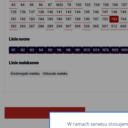
83
84
85
86
87
M32
T8
100
102
104
105
106
107
135
136
137
138
140
141
143
144
145
146
147
148
149
181
182
183
184
185
186
187
189
190
191
192
193
194
282
283
287
288
289
295
307
309
326
365
507
512
600
Linie nocne
N1
N2
N3
N4
N5
N6
N8
N9
N10
N14
N16
N20
N30
Linie meleksowe
Śródmiejski meleks
Orłowski meleks
W ramach serwisu stosujemy 