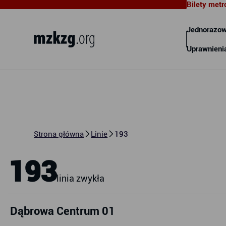
Bilety metr
Metropolitalny Związek
Komunikacyjny Zatoki Gdańskiej
Jednorazow
Uprawnieni
Strona główna
Linie
193
193
linia zwykła
Dąbrowa Centrum 01