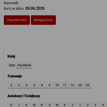
kierunek:
kurs w dniu:
09.06.2026
Poprzedni kurs
Następny kurs
Kolej
SKM
POLREGIO
Tramwaje
2
3
5
6
8
9
10
11
12
60
63
Autobusy i Trolejbusy
G
J
K
M
R
S
W
X
Z
1
2
3
4