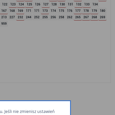
122
123
124
125
126
127
128
130
131
132
133
134
167
168
169
171
171
173
174
175
176
177
178
179
180
213
227
232
244
252
255
256
258
262
265
267
268
269
959
 Jeśli nie zmienisz ustawień