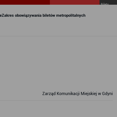
Bilety
MZKZG w
FALA
e
Zakres obowiązywania biletów metropolitalnych
Zarząd Komunikacji Miejskiej w Gdyni