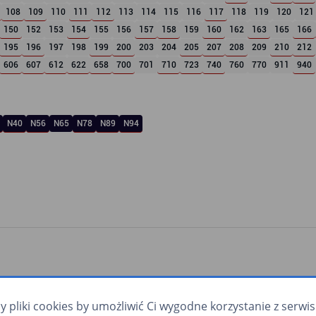
108
109
110
111
112
113
114
115
116
117
118
119
120
121
150
152
153
154
155
156
157
158
159
160
162
163
165
166
195
196
197
198
199
200
203
204
205
207
208
209
210
212
606
607
612
622
658
700
701
710
723
740
760
770
911
940
N40
N56
N65
N78
N89
N94
pliki cookies by umożliwić Ci wygodne korzystanie z serwisu.