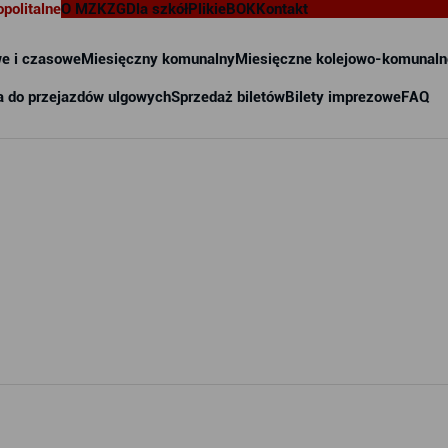
opolitalne
O MZKZG
Dla szkół
Pliki
eBOK
Kontakt
e i czasowe
Miesięczny komunalny
Miesięczne kolejowo-komunaln
a do przejazdów ulgowych
Sprzedaż biletów
Bilety imprezowe
FAQ