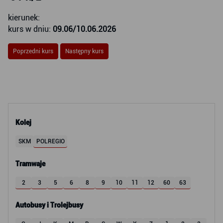
kierunek:
kurs w dniu:
09.06/10.06.2026
Poprzedni kurs
Następny kurs
Kolej
SKM
POLREGIO
Tramwaje
2
3
5
6
8
9
10
11
12
60
63
Autobusy i Trolejbusy