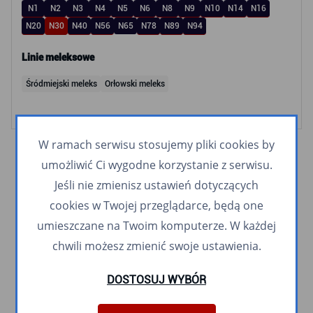
N1
N2
N3
N4
N5
N6
N8
N9
N10
N14
N16
N20
N30
N40
N56
N65
N78
N89
N94
Linie meleksowe
Śródmiejski meleks
Orłowski meleks
W ramach serwisu stosujemy pliki cookies by
umożliwić Ci wygodne korzystanie z serwisu.
Jeśli nie zmienisz ustawień dotyczących
cookies w Twojej przeglądarce, będą one
umieszczane na Twoim komputerze. W każdej
chwili możesz zmienić swoje ustawienia.
DOSTOSUJ WYBÓR