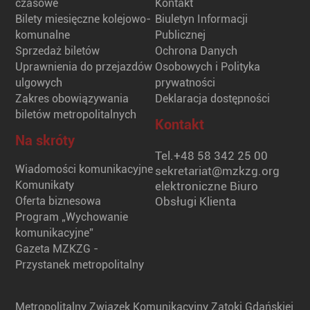
czasowe
Kontakt
Bilety miesięczne kolejowo-
Biuletyn Informacji
komunalne
Publicznej
Sprzedaż biletów
Ochrona Danych
Uprawnienia do przejazdów
Osobowych i Polityka
ulgowych
prywatności
Zakres obowiązywania
Deklaracja dostępności
biletów metropolitalnych
Kontakt
Na skróty
Tel.
+48 58 342 25 00
Wiadomości komunikacyjne
sekretariat@mzkzg.org
Komunikaty
elektroniczne Biuro
Oferta biznesowa
Obsługi Klienta
Program „Wychowanie
komunikacyjne”
Gazeta MZKZG -
Przystanek metropolitalny
Metropolitalny Związek Komunikacyjny Zatoki Gdańskiej