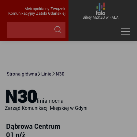
Metropolitalny Związek
Komunikacyjny Zatoki Gdańskiej
Bilety MZKZG w FALA
Strona główna
Linie
N30
N30
linia nocna
Zarząd Komunikacji Miejskiej w Gdyni
Dąbrowa Centrum
01 n/ż