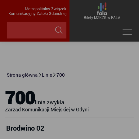
Metropolitalny Związek
Komunikacyjny Zatoki Gdańskiej
Bilety MZKZG w FALA
Strona główna
Linie
700
700
linia zwykła
Zarząd Komunikacji Miejskiej w Gdyni
Brodwino 02