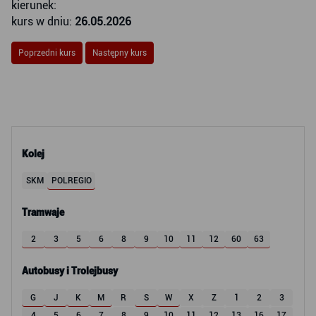
kierunek:
kurs w dniu:
26.05.2026
Poprzedni kurs
Następny kurs
Kolej
SKM
POLREGIO
Tramwaje
2
3
5
6
8
9
10
11
12
60
63
Autobusy i Trolejbusy
G
J
K
M
R
S
W
X
Z
1
2
3
4
5
6
7
8
9
10
11
12
13
16
17