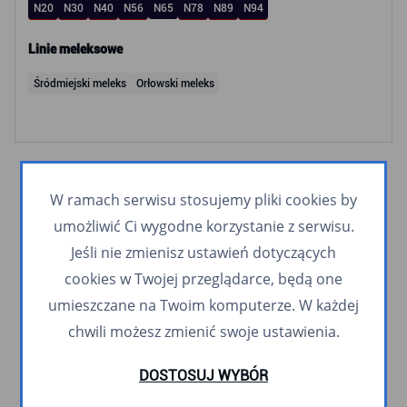
N20
N30
N40
N56
N65
N78
N89
N94
Linie meleksowe
Śródmiejski meleks
Orłowski meleks
W ramach serwisu stosujemy pliki cookies by
umożliwić Ci wygodne korzystanie z serwisu.
Jeśli nie zmienisz ustawień dotyczących
cookies w Twojej przeglądarce, będą one
umieszczane na Twoim komputerze. W każdej
chwili możesz zmienić swoje ustawienia.
DOSTOSUJ WYBÓR