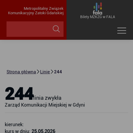
Metropolitalny Związek
Komunikacyjny Zatoki Gdańskiej
Bilety MZKZG w FALA
Strona główna
Linie
244
244
linia zwykła
Zarząd Komunikacji Miejskiej w Gdyni
kierunek:
kurs w dniu:
25.05.2026