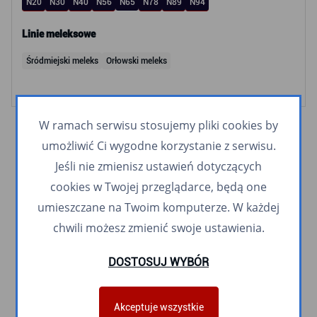
N20
N30
N40
N56
N65
N78
N89
N94
Linie meleksowe
Śródmiejski meleks
Orłowski meleks
W ramach serwisu stosujemy pliki cookies by
umożliwić Ci wygodne korzystanie z serwisu.
Jeśli nie zmienisz ustawień dotyczących
cookies w Twojej przeglądarce, będą one
umieszczane na Twoim komputerze. W każdej
chwili możesz zmienić swoje ustawienia.
DOSTOSUJ WYBÓR
Akceptuje wszystkie