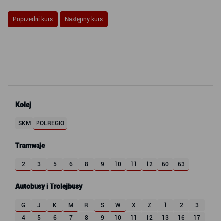
Poprzedni kurs
Następny kurs
Kolej
SKM
POLREGIO
Tramwaje
2
3
5
6
8
9
10
11
12
60
63
Autobusy i Trolejbusy
G
J
K
M
R
S
W
X
Z
1
2
3
4
5
6
7
8
9
10
11
12
13
16
17