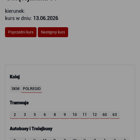
kierunek:
kurs w dniu:
13.06.2026
Poprzedni kurs
Następny kurs
Kolej
SKM
POLREGIO
Tramwaje
2
3
5
6
8
9
10
11
12
60
63
Autobusy i Trolejbusy