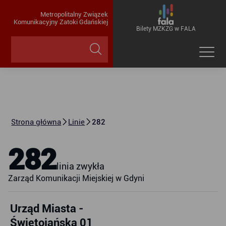
Metropolitalny Związek
Komunikacyjny Zatoki Gdańskiej
Bilety MZKZG w FALA
Strona główna
Linie
282
282
linia zwykła
Zarząd Komunikacji Miejskiej w Gdyni
Urząd Miasta -
Świętojańska 01