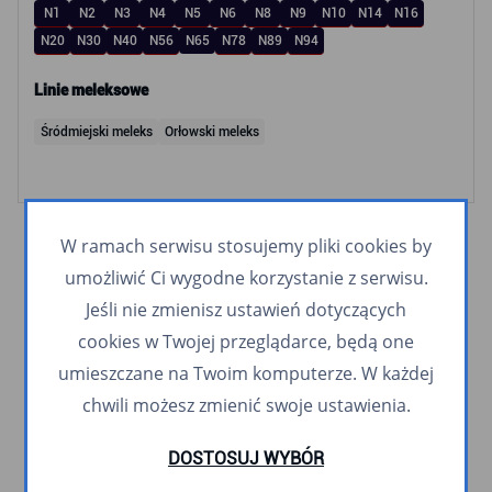
N1
N2
N3
N4
N5
N6
N8
N9
N10
N14
N16
N20
N30
N40
N56
N65
N78
N89
N94
Linie meleksowe
Śródmiejski meleks
Orłowski meleks
W ramach serwisu stosujemy pliki cookies by
umożliwić Ci wygodne korzystanie z serwisu.
Jeśli nie zmienisz ustawień dotyczących
cookies w Twojej przeglądarce, będą one
umieszczane na Twoim komputerze. W każdej
chwili możesz zmienić swoje ustawienia.
DOSTOSUJ WYBÓR