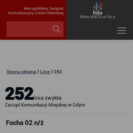
Metropolitalny Związek
Komunikacyjny Zatoki Gdańskiej
Bilety MZKZG w FALA
Strona główna
Linie
252
252
linia zwykła
Zarząd Komunikacji Miejskiej w Gdyni
Focha 02 n/ż