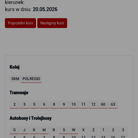
kierunek:
kurs w dniu:
20.05.2026
Poprzedni kurs
Następny kurs
Kolej
SKM
POLREGIO
Tramwaje
2
3
5
6
8
9
10
11
12
60
63
Autobusy i Trolejbusy
G
J
K
M
R
S
W
X
Z
1
2
3
4
5
6
7
8
9
10
11
12
13
16
17