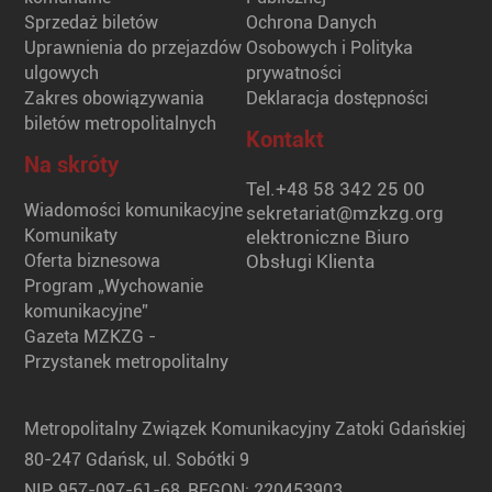
Sprzedaż biletów
Ochrona Danych
Uprawnienia do przejazdów
Osobowych i Polityka
ulgowych
prywatności
Zakres obowiązywania
Deklaracja dostępności
biletów metropolitalnych
Kontakt
Na skróty
Tel.
+48 58 342 25 00
Wiadomości komunikacyjne
sekretariat@mzkzg.org
Komunikaty
elektroniczne Biuro
Oferta biznesowa
Obsługi Klienta
Program „Wychowanie
komunikacyjne”
Gazeta MZKZG -
Przystanek metropolitalny
Metropolitalny Związek Komunikacyjny Zatoki Gdańskiej
80-247 Gdańsk, ul. Sobótki 9
NIP: 957-097-61-68, REGON: 220453903