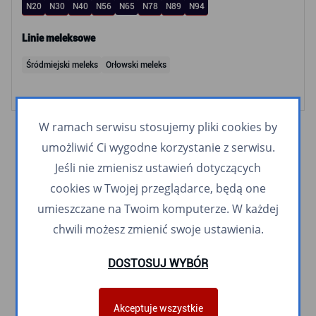
N20
N30
N40
N56
N65
N78
N89
N94
Linie meleksowe
Śródmiejski meleks
Orłowski meleks
W ramach serwisu stosujemy pliki cookies by
umożliwić Ci wygodne korzystanie z serwisu.
Jeśli nie zmienisz ustawień dotyczących
cookies w Twojej przeglądarce, będą one
umieszczane na Twoim komputerze. W każdej
chwili możesz zmienić swoje ustawienia.
DOSTOSUJ WYBÓR
Akceptuje wszystkie