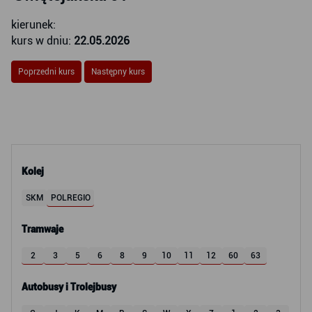
kierunek:
kurs w dniu:
22.05.2026
Poprzedni kurs
Następny kurs
Kolej
SKM
POLREGIO
Tramwaje
2
3
5
6
8
9
10
11
12
60
63
Autobusy i Trolejbusy