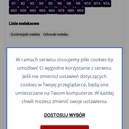
N1
N2
N3
N4
N5
N6
N8
N9
N10
N14
N16
N20
N30
N40
N56
N65
N78
N89
N94
Linie meleksowe
Śródmiejski meleks
Orłowski meleks
W ramach serwisu stosujemy pliki cookies by
umożliwić Ci wygodne korzystanie z serwisu.
Jeśli nie zmienisz ustawień dotyczących
cookies w Twojej przeglądarce, będą one
umieszczane na Twoim komputerze. W każdej
chwili możesz zmienić swoje ustawienia.
DOSTOSUJ WYBÓR