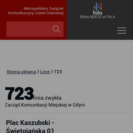
Metropolitalny Związek
Komunikacyjny Zatoki Gdańskiej
Bilety MZKZG w FALA
Strona główna
Linie
723
723
linia zwykła
Zarząd Komunikacji Miejskiej w Gdyni
Plac Kaszubski -
Świętojańska 01