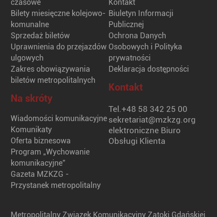
czasowe
Kontakt
Bilety miesięczne kolejowo-
Biuletyn Informacji
komunalne
Publicznej
Sprzedaż biletów
Ochrona Danych
Uprawnienia do przejazdów
Osobowych i Polityka
ulgowych
prywatności
Zakres obowiązywania
Deklaracja dostępności
biletów metropolitalnych
Kontakt
Na skróty
Tel.
+48 58 342 25 00
Wiadomości komunikacyjne
sekretariat@mzkzg.org
Komunikaty
elektroniczne Biuro
Oferta biznesowa
Obsługi Klienta
Program „Wychowanie
komunikacyjne”
Gazeta MZKZG -
Przystanek metropolitalny
Metropolitalny Związek Komunikacyjny Zatoki Gdańskiej