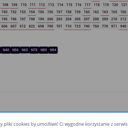
108
109
110
111
112
113
114
115
116
117
118
119
120
121
150
152
153
154
155
156
157
158
159
160
162
163
165
166
195
196
197
198
199
200
203
204
205
207
208
209
210
212
606
607
612
622
658
700
701
710
723
740
760
770
911
940
N40
N56
N65
N78
N89
N94
pliki cookies by umożliwić Ci wygodne korzystanie z serwisu.