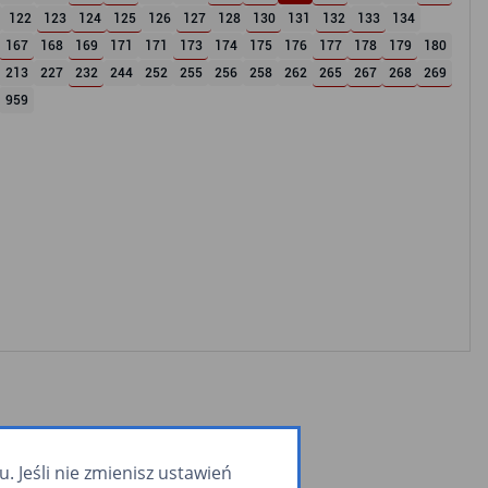
122
123
124
125
126
127
128
130
131
132
133
134
167
168
169
171
171
173
174
175
176
177
178
179
180
213
227
232
244
252
255
256
258
262
265
267
268
269
959
 Jeśli nie zmienisz ustawień