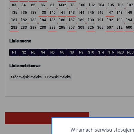
83
84
85
86
87
M32
T8
100
102
104
105
106
107
135
136
137
138
140
141
143
144
145
146
147
148
149
181
182
183
184
185
186
187
189
190
191
192
193
194
282
283
287
288
289
295
307
309
326
365
507
512
600
Linie nocne
N1
N2
N3
N4
N5
N6
N8
N9
N10
N14
N16
N20
N30
Linie meleksowe
Śródmiejski meleks
Orłowski meleks
W ramach serwisu stosujemy 