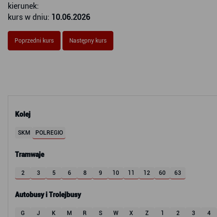
kierunek:
kurs w dniu:
10.06.2026
Poprzedni kurs
Następny kurs
Kolej
SKM
POLREGIO
Tramwaje
2
3
5
6
8
9
10
11
12
60
63
Autobusy i Trolejbusy
G
J
K
M
R
S
W
X
Z
1
2
3
4