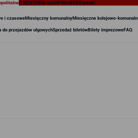
opolitalne
O MZKZG
Dla szkół
Pliki
eBOK
Kontakt
e i czasowe
Miesięczny komunalny
Miesięczne kolejowo-komunaln
a do przejazdów ulgowych
Sprzedaż biletów
Bilety imprezowe
FAQ