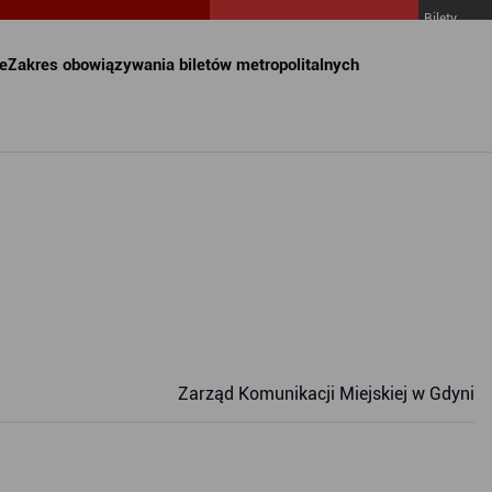
Bilety
MZKZG w
FALA
e
Zakres obowiązywania biletów metropolitalnych
Zarząd Komunikacji Miejskiej w Gdyni