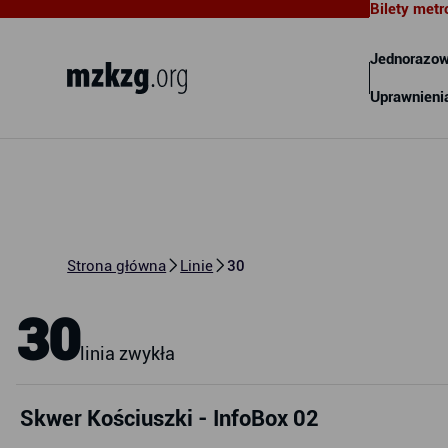
Bilety metr
Metropolitalny Związek
Komunikacyjny Zatoki Gdańskiej
Jednorazow
Uprawnieni
Strona główna
Linie
30
30
linia zwykła
Skwer Kościuszki - InfoBox 02