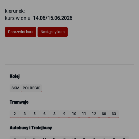
kierunek:
kurs w dniu:
14.06/15.06.2026
Poprzedni kurs
Następny kurs
Kolej
SKM
POLREGIO
Tramwaje
2
3
5
6
8
9
10
11
12
60
63
Autobusy i Trolejbusy