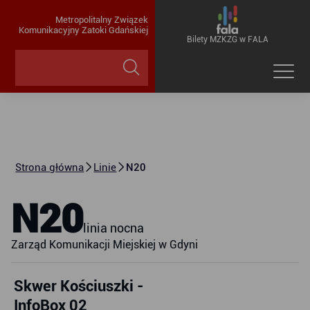
Metropolitalny Związek
Komunikacyjny Zatoki Gdańskiej
Bilety MZKZG w FALA
Strona główna
Linie
N20
N20
linia nocna
Zarząd Komunikacji Miejskiej w Gdyni
Skwer Kościuszki -
InfoBox 02