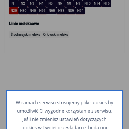
N1
N2
N3
N4
N5
N6
N8
N9
N10
N14
N16
N20
N30
N40
N56
N65
N78
N89
N94
Linie meleksowe
Śródmiejski meleks
Orłowski meleks
W ramach serwisu stosujemy pliki cookies by
umożliwić Ci wygodne korzystanie z serwisu.
Jeśli nie zmienisz ustawień dotyczących
cookies w Twojej przeglądarce, będą one