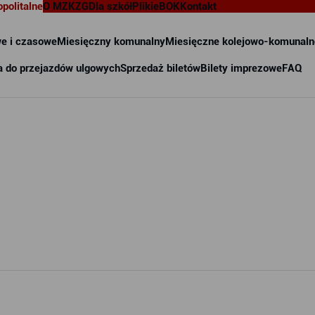
opolitalne
O MZKZG
Dla szkół
Pliki
eBOK
Kontakt
e i czasowe
Miesięczny komunalny
Miesięczne kolejowo-komunaln
a do przejazdów ulgowych
Sprzedaż biletów
Bilety imprezowe
FAQ