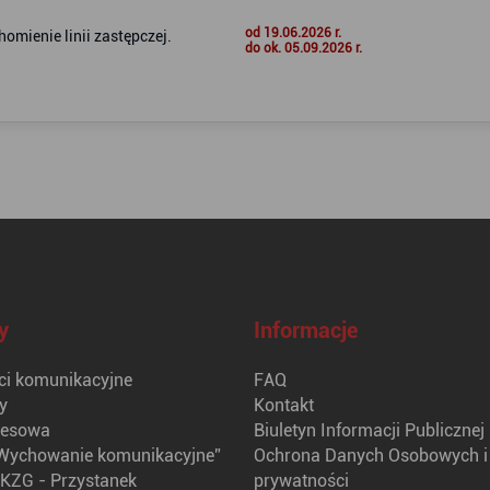
od 19.06.2026 r.
omienie linii zastępczej.
do ok. 05.09.2026 r.
y
Informacje
i komunikacyjne
FAQ
y
Kontakt
nesowa
Biuletyn Informacji Publicznej
Wychowanie komunikacyjne”
Ochrona Danych Osobowych i 
KZG - Przystanek
prywatności