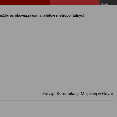
Bilety
MZKZG w
FALA
e
Zakres obowiązywania biletów metropolitalnych
Zarząd Komunikacji Miejskiej w Gdyni