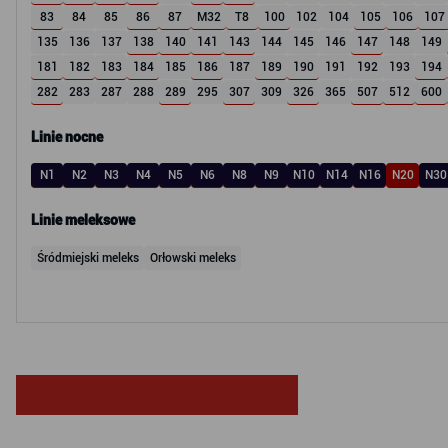
83
84
85
86
87
M32
T8
100
102
104
105
106
107
135
136
137
138
140
141
143
144
145
146
147
148
149
181
182
183
184
185
186
187
189
190
191
192
193
194
282
283
287
288
289
295
307
309
326
365
507
512
600
Linie nocne
N1
N2
N3
N4
N5
N6
N8
N9
N10
N14
N16
N20
N30
Linie meleksowe
Śródmiejski meleks
Orłowski meleks