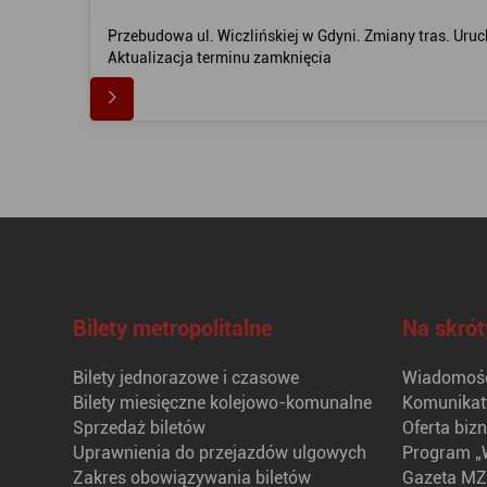
Przebudowa ul. Wiczlińskiej w Gdyni. Zmiany tras. Uruch
Aktualizacja terminu zamknięcia
Bilety metropolitalne
Na skrót
Bilety jednorazowe i czasowe
Wiadomośc
Bilety miesięczne kolejowo-komunalne
Komunikat
Sprzedaż biletów
Oferta biz
Uprawnienia do przejazdów ulgowych
Program „
Zakres obowiązywania biletów
Gazeta MZ