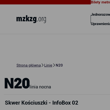
Bilety metr
Metropolitalny Związek
Komunikacyjny Zatoki Gdańskiej
Jednorazow
Uprawnieni
Strona główna
Linie
N20
N20
linia nocna
Skwer Kościuszki - InfoBox 02