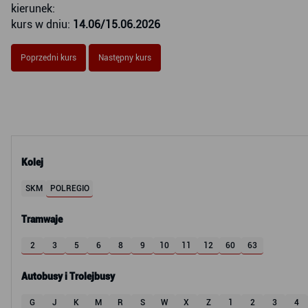
kierunek:
kurs w dniu:
14.06/15.06.2026
Poprzedni kurs
Następny kurs
Kolej
SKM
POLREGIO
Tramwaje
2
3
5
6
8
9
10
11
12
60
63
Autobusy i Trolejbusy
G
J
K
M
R
S
W
X
Z
1
2
3
4