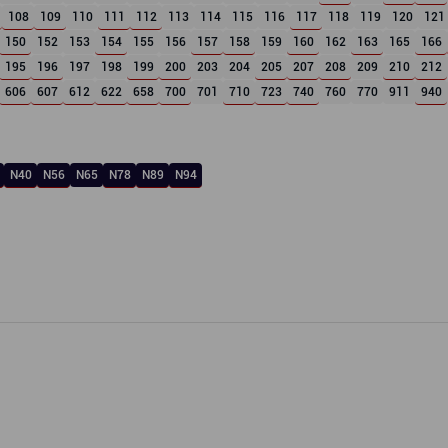
108
109
110
111
112
113
114
115
116
117
118
119
120
121
150
152
153
154
155
156
157
158
159
160
162
163
165
166
195
196
197
198
199
200
203
204
205
207
208
209
210
212
606
607
612
622
658
700
701
710
723
740
760
770
911
940
N40
N56
N65
N78
N89
N94