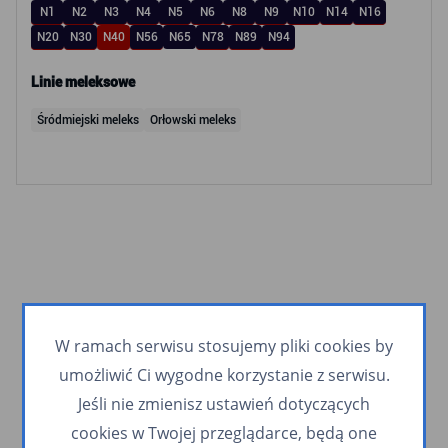
N1
N2
N3
N4
N5
N6
N8
N9
N10
N14
N16
N20
N30
N40
N56
N65
N78
N89
N94
Linie meleksowe
Śródmiejski meleks
Orłowski meleks
W ramach serwisu stosujemy pliki cookies by
umożliwić Ci wygodne korzystanie z serwisu.
Jeśli nie zmienisz ustawień dotyczących
cookies w Twojej przeglądarce, będą one