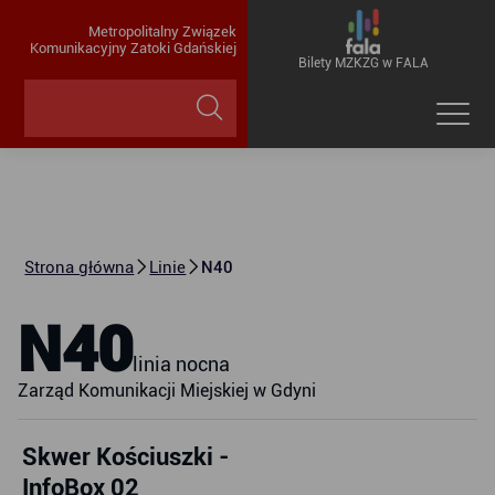
Metropolitalny Związek
Komunikacyjny Zatoki Gdańskiej
Bilety MZKZG w FALA
Strona główna
Linie
N40
N40
linia nocna
Zarząd Komunikacji Miejskiej w Gdyni
Skwer Kościuszki -
InfoBox 02