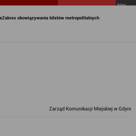
Bilety
MZKZG w
FALA
e
Zakres obowiązywania biletów metropolitalnych
Zarząd Komunikacji Miejskiej w Gdyni