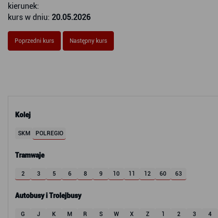
kierunek:
kurs w dniu:
20.05.2026
Poprzedni kurs
Następny kurs
Kolej
SKM
POLREGIO
Tramwaje
2
3
5
6
8
9
10
11
12
60
63
Autobusy i Trolejbusy
G
J
K
M
R
S
W
X
Z
1
2
3
4