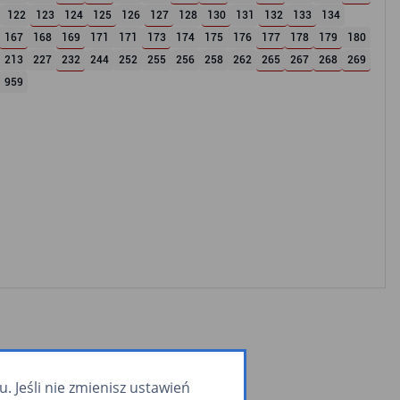
122
123
124
125
126
127
128
130
131
132
133
134
167
168
169
171
171
173
174
175
176
177
178
179
180
213
227
232
244
252
255
256
258
262
265
267
268
269
959
 Jeśli nie zmienisz ustawień