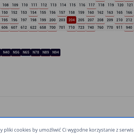
108
109
110
111
112
113
114
115
116
117
118
119
120
121
150
152
153
154
155
156
157
158
159
160
162
163
165
166
195
196
197
198
199
200
203
204
205
207
208
209
210
212
606
607
612
622
658
700
701
710
723
740
760
770
911
940
N40
N56
N65
N78
N89
N94
pliki cookies by umożliwić Ci wygodne korzystanie z serwisu.