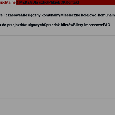
opolitalne
O MZKZG
Dla szkół
Pliki
eBOK
Kontakt
e i czasowe
Miesięczny komunalny
Miesięczne kolejowo-komunaln
a do przejazdów ulgowych
Sprzedaż biletów
Bilety imprezowe
FAQ