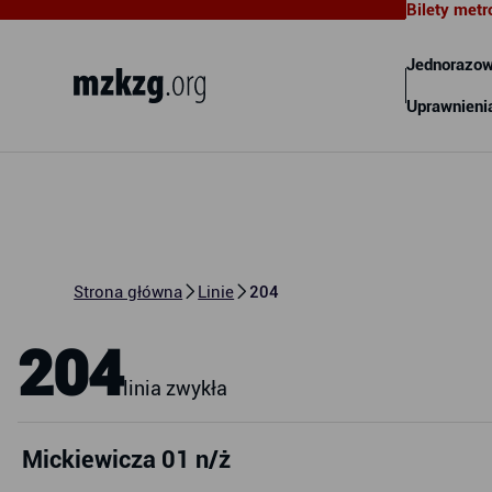
Bilety metr
Metropolitalny Związek
Komunikacyjny Zatoki Gdańskiej
Jednorazow
Uprawnieni
Strona główna
Linie
204
204
linia zwykła
Mickiewicza 01 n/ż