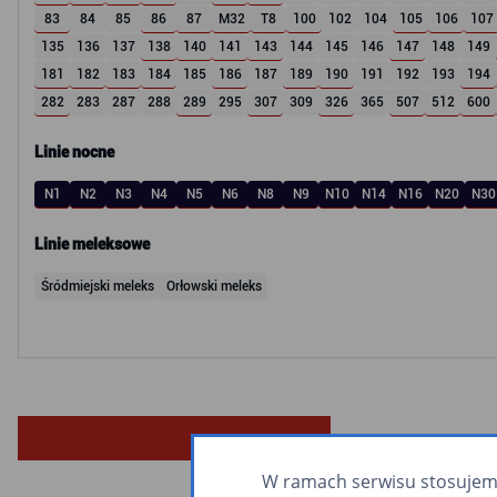
83
84
85
86
87
M32
T8
100
102
104
105
106
107
135
136
137
138
140
141
143
144
145
146
147
148
149
181
182
183
184
185
186
187
189
190
191
192
193
194
282
283
287
288
289
295
307
309
326
365
507
512
600
Linie nocne
N1
N2
N3
N4
N5
N6
N8
N9
N10
N14
N16
N20
N30
Linie meleksowe
Śródmiejski meleks
Orłowski meleks
W ramach serwisu stosujemy 