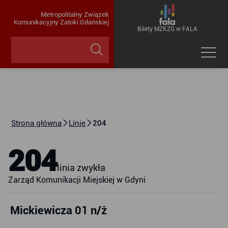
Metropolitalny Związek
Komunikacyjny Zatoki Gdańskiej
Bilety MZKZG w FALA
Strona główna
Linie
204
204
linia zwykła
Zarząd Komunikacji Miejskiej w Gdyni
Mickiewicza 01 n/ż