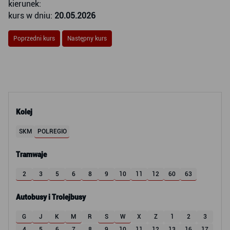
kierunek:
kurs w dniu:
20.05.2026
Poprzedni kurs
Następny kurs
Kolej
SKM
POLREGIO
Tramwaje
2
3
5
6
8
9
10
11
12
60
63
Autobusy i Trolejbusy
G
J
K
M
R
S
W
X
Z
1
2
3
4
5
6
7
8
9
10
11
12
13
16
17