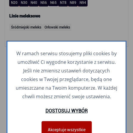
N20
N30
N40
N56
N65
N78
N89
N94
Linie meleksowe
Śródmiejski meleks
Orłowski meleks
W ramach serwisu stosujemy pliki cookies by
umożliwić Ci wygodne korzystanie z serwisu.
Jeśli nie zmienisz ustawień dotyczących
cookies w Twojej przeglądarce, będą one
umieszczane na Twoim komputerze. W każdej
chwili możesz zmienić swoje ustawienia.
DOSTOSUJ WYBÓR
Akceptuje wszystkie