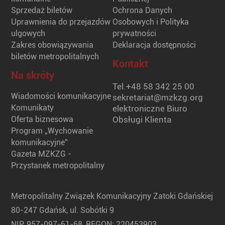
Sprzedaż biletów
Ochrona Danych
Uprawnienia do przejazdów
Osobowych i Polityka
ulgowych
prywatności
Zakres obowiązywania
Deklaracja dostępności
biletów metropolitalnych
Kontakt
Na skróty
Tel.
+48 58 342 25 00
Wiadomości komunikacyjne
sekretariat@mzkzg.org
Komunikaty
elektroniczne Biuro
Oferta biznesowa
Obsługi Klienta
Program „Wychowanie
komunikacyjne”
Gazeta MZKZG -
Przystanek metropolitalny
Metropolitalny Związek Komunikacyjny Zatoki Gdańskiej
80-247 Gdańsk, ul. Sobótki 9
NIP: 957-097-61-68, REGON: 220453903